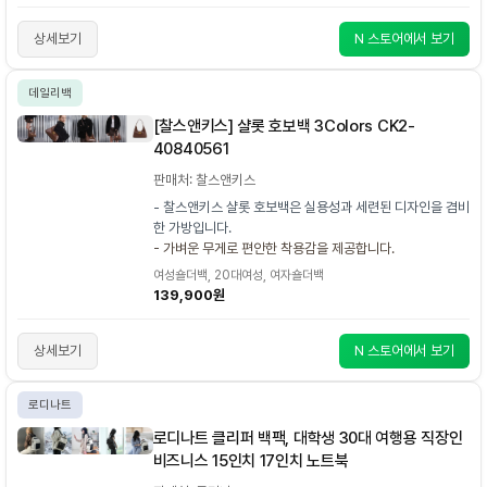
상세보기
N 스토어에서 보기
데일리백
[찰스앤키스] 샬롯 호보백 3Colors CK2-
40840561
판매처: 찰스앤키스
- 찰스앤키스 샬롯 호보백은 실용성과 세련된 디자인을 겸비
한 가방입니다.
- 가벼운 무게로 편안한 착용감을 제공합니다.
여성숄더백, 20대여성, 여자숄더백
139,900원
상세보기
N 스토어에서 보기
로디나트
로디나트 클리퍼 백팩, 대학생 30대 여행용 직장인
비즈니스 15인치 17인치 노트북