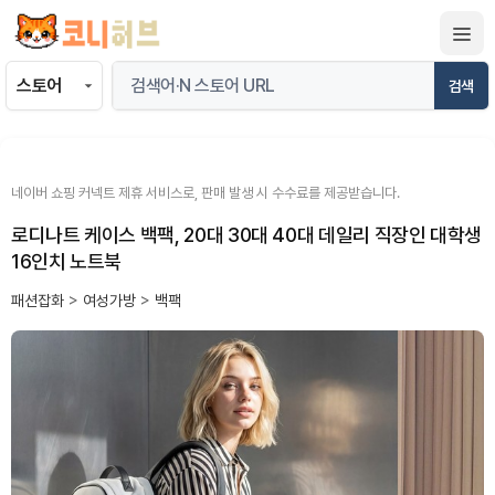
컨
텐
츠
검색
로
건
너
뛰
네이버 쇼핑 커넥트 제휴 서비스로, 판매 발생 시 수수료를 제공받습니다.
기
로디나트 케이스 백팩, 20대 30대 40대 데일리 직장인 대학생
16인치 노트북
패션잡화
>
여성가방
>
백팩