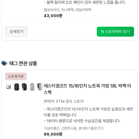
- 블랙 컬러에 도트 패턴이 있어 세련된 느낌을 줍니다.
멜로씨어리, 미니백팩, 데일리백팩
43,000원
상세보기
N 스토어에서 보기
태그 연관 상품
노트북가방
에스티엠굿즈 15/16인치 노트북 가방 18L 백팩 미
스팩
판매처: STM 공식 스토어
- 에스티엠굿즈의 15/16인치 노트북 가방은 실용성과 세련
미를 갖춘 백팩입니다.
- 18리터 용량으로 넉넉한 수납공간을 제공합니다.
가성비좋은, 간편한사용, 휴대하기좋은크기
99,000원