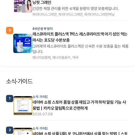
닝핏 그래인
건강한 체형 관리를 위한 4개월 분량의 영양 보충제입니다.
파라다이스그레인, 파라다이스그래인, 파라다이스그레인버닝
84년생 부엉이
5
레스큐라이트 플러스액 1박스 레스큐라이트액 아기 성인 먹는
마시는 포도당 수분보충
고려제약 레스큐라이트 플러스액은 신속한 수분 보충을 돕는 제품
입니다.
에너지보충제, 에너지음료수, 약국
소식·가이드
소식·가이드
1
네이버 쇼핑 스토어 품절 상품 재입고·가격 하락 알림 기능 사
용법｜카카오 알림톡으로 간편하게
2026.07.08
소식·가이드
2
네이버 쇼핑 상품 URL로 코니허브에서 상품 찾는 방법｜스토