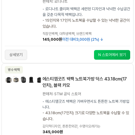
판매처: 로디나트
- 로디나트 클리퍼 백팩은 세련된 디자인과 넉넉한 수납공간
을 갖춘 다목적 백팩입니다.
- 15인치와 17인치 노트북을 수납할 수 있는 넉넉한 공간이
있습니다.
직장인백팩, 대학생백팩, 브랜드백팩
145,000원
이전 대비
3,000원 (2%) ↓
상세보기
N 스토어에서 보기
방수백팩
에스티엠굿즈 백팩 노트북가방 덕스 43.18cm(17
인치), 블랙 카모
판매처: STM 공식 스토어
- 에스티엠굿즈 백팩은 가벼우면서도 튼튼한 노트북 가방입
니다.
- 43.18cm(17인치) 크기로 다양한 노트북을 수납할 수 있
습니다.
감각적디자인, 튼튼한외관, 수명이오래가는
345,000원