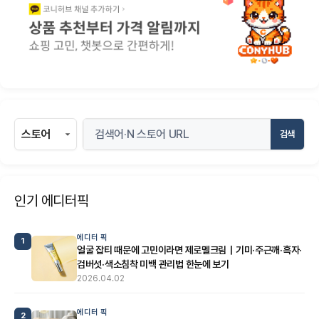
검색
인기 에디터픽
에디터 픽
1
얼굴 잡티 때문에 고민이라면 제로멜크림｜기미·주근깨·흑자·
검버섯·색소침착 미백 관리법 한눈에 보기
2026.04.02
에디터 픽
2