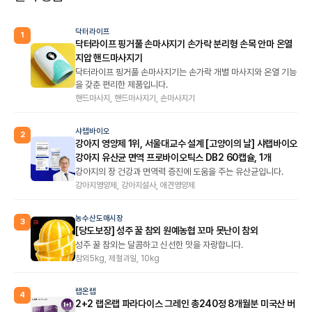
닥터라이프
1
닥터라이프 핑거풀 손마사지기 손가락 분리형 손목 안마 온열
지압 핸드마사지기
닥터라이프 핑거풀 손마사지기는 손가락 개별 마사지와 온열 기능
을 갖춘 편리한 제품입니다.
핸드마사지, 핸드마사지기, 손마사지기
샤랩바이오
2
강아지 영양제 1위, 서울대교수 설계 [고양이의 날] 샤랩바이오
강아지 유산균 면역 프로바이오틱스 DB2 60캡슐, 1개
강아지의 장 건강과 면역력 증진에 도움을 주는 유산균입니다.
강아지영양제, 강아지설사, 애견영양제
농수산도매시장
3
[당도보장] 성주 꿀 참외 원예농협 꼬마 못난이 참외
성주 꿀 참외는 달콤하고 신선한 맛을 자랑합니다.
참외5kg, 제철과일, 10kg
랩온랩
4
2+2 랩온랩 파라다이스 그레인 총240정 8개월분 미국산 버