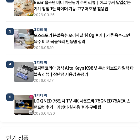
Bear 올스텐 미니 계란찜기 추천 리뷰｜에그 쿠커 달걀삶는
기계 장점·1단 타이머 기능·고구마 호빵 활용법
2026.03.25
에디터 픽
3
모스스토리 분말육수 오리지널 140g 후기｜가루 육수·코인
육수 비교·국물요리 만능템 정리
2026.05.19
에디터 픽
4
로지텍코리아 공식 Alto Keys K98M 무선 키보드 라일락 마
블축 리뷰｜장단점 사용감 총정리
2026.04.17
에디터 픽
5
LG QNED 75인치 TV 4K 사운드바 75QNED75AEA 스
탠드형 후기｜가성비·실사용 후기·구매 팁
2026.04.30
인기 상품