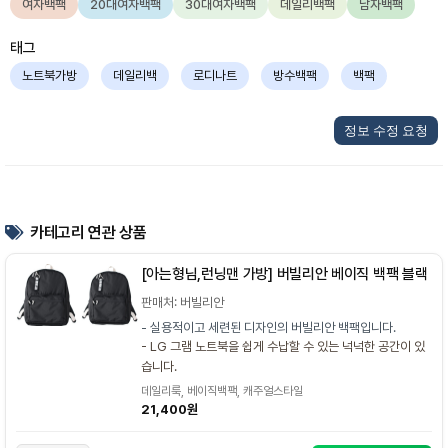
여자백팩
20대여자백팩
30대여자백팩
데일리백팩
남자백팩
태그
노트북가방
데일리백
로디나트
방수백팩
백팩
정보 수정 요청
카테고리 연관 상품
[아는형님,런닝맨 가방] 버빌리안 베이직 백팩 블랙
판매처: 버빌리안
- 실용적이고 세련된 디자인의 버빌리안 백팩입니다.
- LG 그램 노트북을 쉽게 수납할 수 있는 넉넉한 공간이 있
습니다.
데일리룩, 베이직백팩, 캐주얼스타일
21,400원