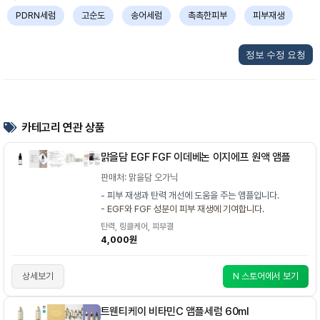
PDRN세럼
고순도
송어세럼
촉촉한피부
피부재생
정보 수정 요청
카테고리 연관 상품
맑을담 EGF FGF 이데베논 이지에프 원액 앰플
판매처: 맑을담 오가닉
- 피부 재생과 탄력 개선에 도움을 주는 앰플입니다.
- EGF와 FGF 성분이 피부 재생에 기여합니다.
탄력, 링클케어, 피부결
4,000원
상세보기
N 스토어에서 보기
트웬티케이 비타민C 앰플세럼 60ml