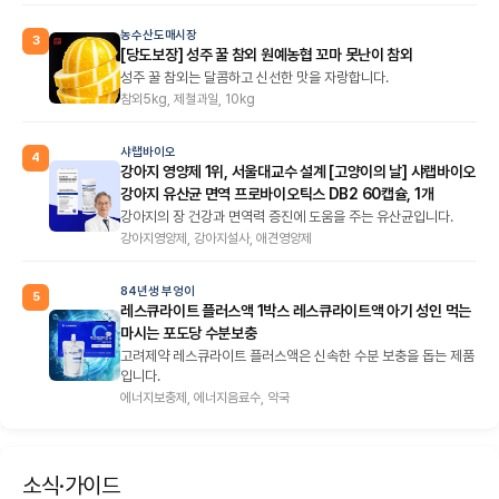
농수산도매시장
3
[당도보장] 성주 꿀 참외 원예농협 꼬마 못난이 참외
성주 꿀 참외는 달콤하고 신선한 맛을 자랑합니다.
참외5kg, 제철과일, 10kg
샤랩바이오
4
강아지 영양제 1위, 서울대교수 설계 [고양이의 날] 샤랩바이오
강아지 유산균 면역 프로바이오틱스 DB2 60캡슐, 1개
강아지의 장 건강과 면역력 증진에 도움을 주는 유산균입니다.
강아지영양제, 강아지설사, 애견영양제
84년생 부엉이
5
레스큐라이트 플러스액 1박스 레스큐라이트액 아기 성인 먹는
마시는 포도당 수분보충
고려제약 레스큐라이트 플러스액은 신속한 수분 보충을 돕는 제품
입니다.
에너지보충제, 에너지음료수, 약국
소식·가이드