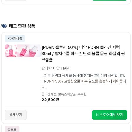
태그 연관 상품
PDRN세럼
[PDRN 솔루션 50%] 티암 PDRN 콜라겐 세럼
30ml / 팔자주름 하트존 탄력 볼륨 윤광 화잘먹 핑
크캡슐
판매처: 티암 TIAM
- 피부 탄력과 광채를 동시에 챙기는 프리미엄 세럼입니다.
- PDRN 50% 고함량으로 피부 밀도를 촘촘하게 채워줍니
다.
콜라겐세럼, 보톡스화장품, 촉촉한
22,500원
상세보기
N 스토어에서 보기
고순도