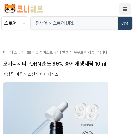
컨
텐
츠
검색
로
건
너
뛰
네이버 쇼핑 커넥트 제휴 서비스로, 판매 발생 시 수수료를 제공받습니다.
기
오가니시티 PDRN 순도 99% 송어 재생세럼 10ml
화장품-미용
>
스킨케어
>
에센스