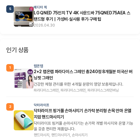
에디터 픽
5
LG QNED 75인치 TV 4K 사운드바 75QNED75AEA 스
탠드형 후기｜가성비·실사용 후기·구매 팁
2026.04.30
인기 상품
랩온랩
1
2+2 랩온랩 파라다이스 그레인 총240정 8개월분 미국산 버
닝핏 그래인
건강한 체형 관리를 위한 4개월 분량의 영양 보충제입니다.
파라다이스그레인, 파라다이스그래인, 파라다이스그레인버닝
닥터라이프
2
닥터라이프 핑거풀 손마사지기 손가락 분리형 손목 안마 온열
지압 핸드마사지기
닥터라이프 핑거풀 손마사지기는 손가락 개별 마사지와 온열 기능
을 갖춘 편리한 제품입니다.
핸드마사지, 핸드마사지기, 손마사지기