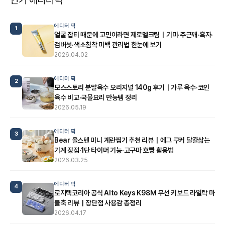
에디터 픽
1
얼굴 잡티 때문에 고민이라면 제로멜크림｜기미·주근깨·흑자·
검버섯·색소침착 미백 관리법 한눈에 보기
2026.04.02
에디터 픽
2
모스스토리 분말육수 오리지널 140g 후기｜가루 육수·코인
육수 비교·국물요리 만능템 정리
2026.05.19
에디터 픽
3
Bear 올스텐 미니 계란찜기 추천 리뷰｜에그 쿠커 달걀삶는
기계 장점·1단 타이머 기능·고구마 호빵 활용법
2026.03.25
에디터 픽
4
로지텍코리아 공식 Alto Keys K98M 무선 키보드 라일락 마
블축 리뷰｜장단점 사용감 총정리
2026.04.17