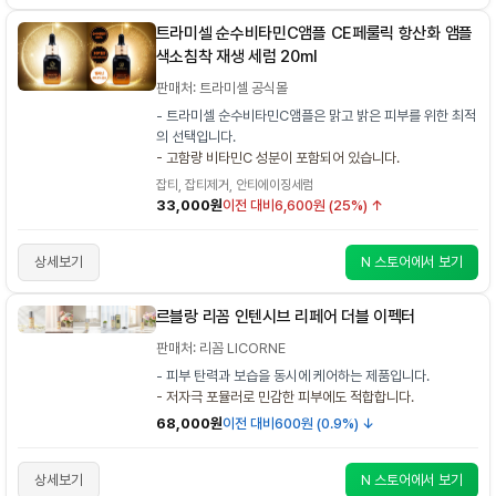
트라미셀 순수비타민C앰플 CE페룰릭 항산화 앰플
색소침착 재생 세럼 20ml
판매처: 트라미셀 공식몰
- 트라미셀 순수비타민C앰플은 맑고 밝은 피부를 위한 최적
의 선택입니다.
- 고함량 비타민C 성분이 포함되어 있습니다.
잡티, 잡티제거, 안티에이징세럼
33,000원
이전 대비
6,600원 (25%) ↑
상세보기
N 스토어에서 보기
르블랑 리꼼 인텐시브 리페어 더블 이펙터
판매처: 리꼼 LICORNE
- 피부 탄력과 보습을 동시에 케어하는 제품입니다.
- 저자극 포뮬러로 민감한 피부에도 적합합니다.
68,000원
이전 대비
600원 (0.9%) ↓
상세보기
N 스토어에서 보기