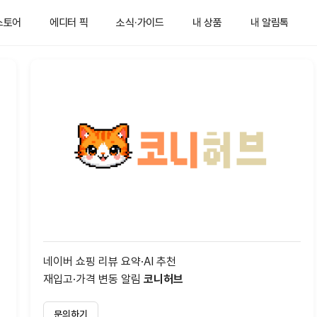
스토어
에디터 픽
소식·가이드
내 상품
내 알림톡
네이버 쇼핑 리뷰 요약·AI 추천
재입고·가격 변동 알림
코니허브
문의하기