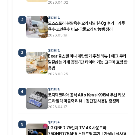
2026.04.02
에디터 픽
2
모스스토리 분말육수 오리지널 140g 후기｜가루
육수·코인육수 비교·국물요리 만능템 정리
2026.05.19
에디터 픽
3
Bear 올스텐 미니 계란찜기 추천 리뷰｜에그 쿠커
달걀삶는 기계 장점·1단 타이머 기능·고구마 호빵 활
용법
2026.03.25
에디터 픽
4
로지텍코리아 공식 Alto Keys K98M 무선 키보
드 라일락 마블축 리뷰｜장단점 사용감 총정리
2026.04.17
에디터 픽
5
LG QNED 75인치 TV 4K 사운드바
75QNED75AEA 스탠드형 후기｜가성비·실사용