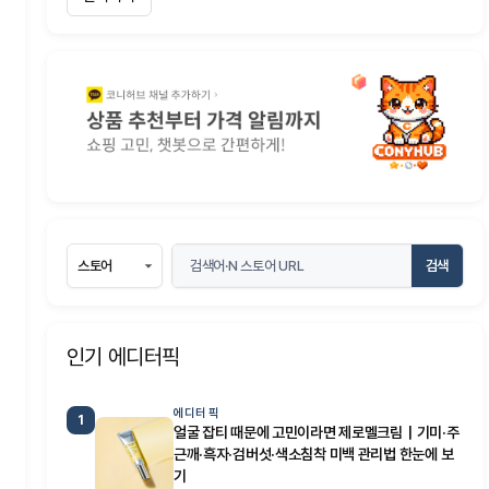
검색
인기 에디터픽
에디터 픽
1
얼굴 잡티 때문에 고민이라면 제로멜크림｜기미·주
근깨·흑자·검버섯·색소침착 미백 관리법 한눈에 보
기