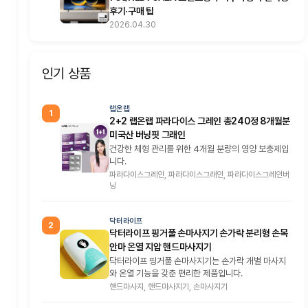
후기·구매 팁
2026.04.30
인기 상품
랩온랩
1
2+2 랩온랩 파라다이스 그레인 총240정 8개월분
미국산 버닝핏 그래인
건강한 체형 관리를 위한 4개월 분량의 영양 보충제입
니다.
파라다이스그레인, 파라다이스그래인, 파라다이스그레인버
닝
닥터라이프
2
닥터라이프 핑거풀 손마사지기 손가락 분리형 손목
안마 온열 지압 핸드마사지기
닥터라이프 핑거풀 손마사지기는 손가락 개별 마사지
와 온열 기능을 갖춘 편리한 제품입니다.
핸드마사지, 핸드마사지기, 손마사지기