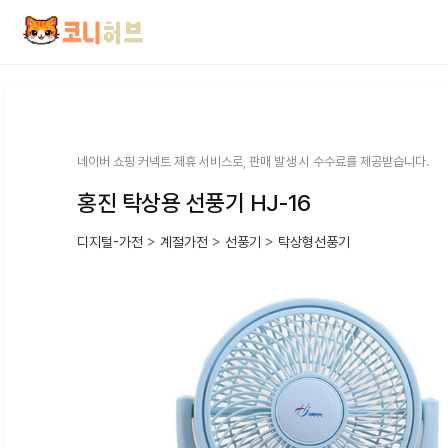
컨
텐
츠
로
건
너
뛰
네이버 쇼핑 커넥트 제휴 서비스로, 판매 발생 시 수수료를 제공받습니다.
기
홍진 탁상용 선풍기 HJ-16
디지털-가전
>
계절가전
>
선풍기
>
탁상형선풍기