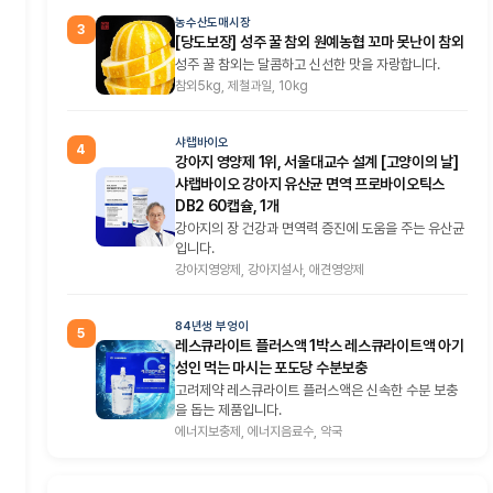
농수산도매시장
3
[당도보장] 성주 꿀 참외 원예농협 꼬마 못난이 참외
성주 꿀 참외는 달콤하고 신선한 맛을 자랑합니다.
참외5kg, 제철과일, 10kg
샤랩바이오
4
강아지 영양제 1위, 서울대교수 설계 [고양이의 날]
샤랩바이오 강아지 유산균 면역 프로바이오틱스
DB2 60캡슐, 1개
강아지의 장 건강과 면역력 증진에 도움을 주는 유산균
입니다.
강아지영양제, 강아지설사, 애견영양제
84년생 부엉이
5
레스큐라이트 플러스액 1박스 레스큐라이트액 아기
성인 먹는 마시는 포도당 수분보충
고려제약 레스큐라이트 플러스액은 신속한 수분 보충
을 돕는 제품입니다.
에너지보충제, 에너지음료수, 약국