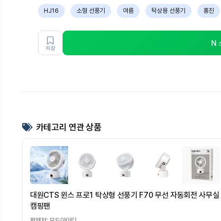
HJ16
소형 선풍기
여름
탁상용 선풍기
홍진
N
저장
카테고리 연관 상품
대원CTS 윈스 프로1 탁상형 선풍기 F70 무선 자동회전 사무실
캠핑팬
판매처: 모드아이티