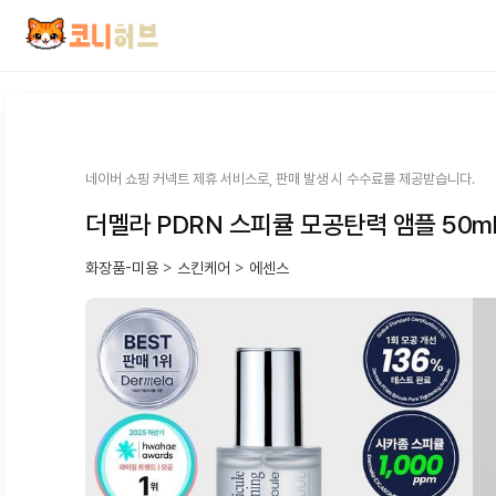
컨
텐
츠
로
건
너
뛰
네이버 쇼핑 커넥트 제휴 서비스로, 판매 발생 시 수수료를 제공받습니다.
기
더멜라 PDRN 스피큘 모공탄력 앰플 50m
화장품-미용
>
스킨케어
>
에센스