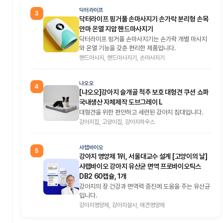
닥터라이프
3
닥터라이프 핑거풀 손마사지기 손가락 분리형 손목
안마 온열 지압 핸드마사지기
닥터라이프 핑거풀 손마사지기는 손가락 개별 마사지
와 온열 기능을 갖춘 편리한 제품입니다.
핸드마사지, 핸드마사지기, 손마사지기
냐오오
4
[냐오오]강아지 슬개골 척추 보호 대형견 쿠션 쇼파
국내생산 자체제작 도브그레이 L
대형견을 위한 편안하고 세련된 강아지 침대입니다.
강아지집, 고양이집, 강아지하우스
샤랩바이오
5
강아지 영양제 1위, 서울대교수 설계 [고양이의 날]
샤랩바이오 강아지 유산균 면역 프로바이오틱스
DB2 60캡슐, 1개
강아지의 장 건강과 면역력 증진에 도움을 주는 유산균
입니다.
강아지영양제, 강아지설사, 애견영양제