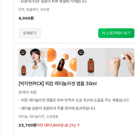
- EGF와 FGF 성분이 피부 재생에 기여합니다.
탄력, 링클케어, 피부결
4,000원
상세보기
N 스토어에서 보기
[박지현PICK] 피캄 레티놀라겐 앰플 30ml
판매처: 피캄
- 피캄 레티놀라겐 앰플은 피부 탄력과 모공 개선에 도움을 주는 제품입니다.
- 레티놀 성분이 포함되어 주름 관리에 효과적입니다.
레티놀, 레티놀라겐, 모공앰플
23,700원
이전 대비
1,800원 (8.2%) ↑