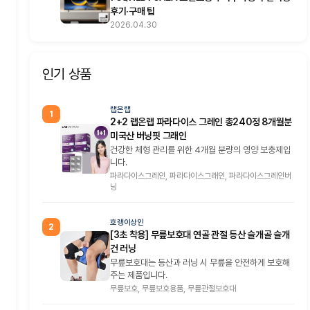
후기·구매 팁
2026.04.30
인기 상품
랩온랩
1
2+2 랩온랩 파라다이스 그레인 총240정 8개월분
미국산 버닝핏 그래인
건강한 체형 관리를 위한 4개월 분량의 영양 보충제입
니다.
파라다이스그레인, 파라다이스그래인, 파라다이스그레인버
닝
호랭이상인
2
[3초 착용] 무릎보호대 연골 관절 등산 슬개골 슬개
건 러닝
무릎보호대는 등산과 러닝 시 무릎을 안전하게 보호해
주는 제품입니다.
무릎보호, 무릎보호용품, 무릎관절보호대