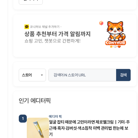
검색
인기 에디터픽
에디터 픽
1
얼굴 잡티 때문에 고민이라면 제로멜크림｜기미·주
근깨·흑자·검버섯·색소침착 미백 관리법 한눈에 보
기