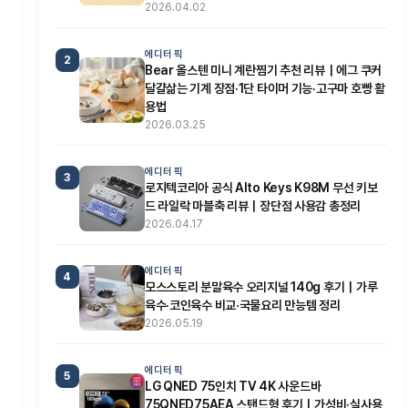
2026.04.02
에디터 픽
2
Bear 올스텐 미니 계란찜기 추천 리뷰｜에그 쿠커
달걀삶는 기계 장점·1단 타이머 기능·고구마 호빵 활
용법
2026.03.25
에디터 픽
3
로지텍코리아 공식 Alto Keys K98M 무선 키보
드 라일락 마블축 리뷰｜장단점 사용감 총정리
2026.04.17
에디터 픽
4
모스스토리 분말육수 오리지널 140g 후기｜가루
육수·코인육수 비교·국물요리 만능템 정리
2026.05.19
에디터 픽
5
LG QNED 75인치 TV 4K 사운드바
75QNED75AEA 스탠드형 후기｜가성비·실사용