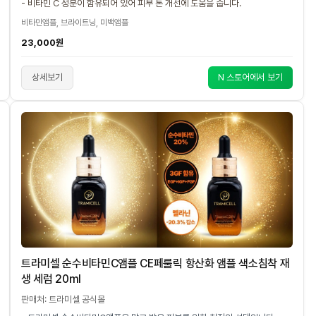
- 비타민 C 성분이 함유되어 있어 피부 톤 개선에 도움을 줍니다.
비타민앰플, 브라이트닝, 미백앰플
23,000원
상세보기
N 스토어에서 보기
트라미셀 순수비타민C앰플 CE페룰릭 항산화 앰플 색소침착 재
생 세럼 20ml
판매처: 트라미셀 공식몰