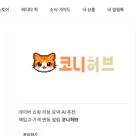
스토어
에디터 픽
소식·가이드
내 상품
내 알림톡
네이버 쇼핑 리뷰 요약·AI 추천
재입고·가격 변동 알림
코니허브
문의하기