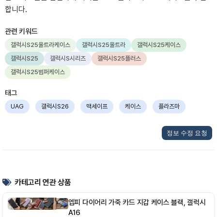
합니다.
관련 키워드
갤럭시S25울트라케이스
갤럭시S25울트라
갤럭시S25케이스
갤럭시S25
갤럭시S시리즈
갤럭시S25플러스
갤럭시S25범퍼케이스
태그
UAG
갤럭시S26
맥세이프
케이스
플라즈마
정보 수정 요청
카테고리 연관 상품
엡피 다이어리 가죽 카드 지갑 케이스 블랙, 갤럭시
A16