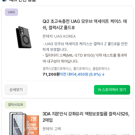
UAG
Qi2 초고속충전 UAG 모우브 맥세이프 케이스 애
쉬, 갤럭시Z 폴드8
판매처: UAG KOREA
- UAG 모우브 맥세이프 케이스는 갤럭시 Z 폴드8을 안전
하게 보호합니다.
- 밀리터리 스펙(MIL-STD 810G) 낙하 테스트를 통과하
여 내구성이 뛰어납니다.
갤럭시Z폴드8케이스, 폴드8케이스, 플립8케이스
71,200원
이전 대비
4,450원 (5.9%) ↓
상세보기
N 스토어에서 보기
갤럭시S26
3DA 지문인식 강화유리 액정보호필름 갤럭시S26,
2매입
판매처: 고퀵