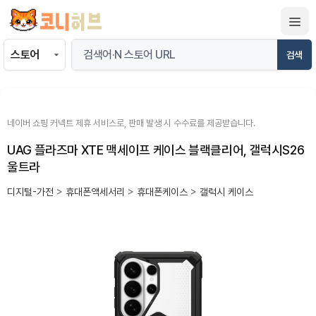
컨
텐
츠
검색
로
건
너
뛰
네이버 쇼핑 커넥트 제휴 서비스로, 판매 발생 시 수수료를 제공받습니다.
기
UAG 플라즈마 XTE 맥세이프 케이스 블랙클리어, 갤럭시S26
울트라
디지털-가전
>
휴대폰액세서리
>
휴대폰케이스
>
갤럭시 케이스