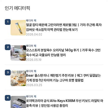
인기 에디터픽
에디터 픽
1
얼굴 잡티 때문에 고민이라면 제로멜크림｜기미·주근깨·흑자·
검버섯·색소침착 미백 관리법 한눈에 보기
2026.04.02
에디터 픽
2
모스스토리 분말육수 오리지널 140g 후기｜가루 육수·코인
육수 비교·국물요리 만능템 정리
2026.05.19
에디터 픽
3
Bear 올스텐 미니 계란찜기 추천 리뷰｜에그 쿠커 달걀삶는
기계 장점·1단 타이머 기능·고구마 호빵 활용법
2026.03.25
에디터 픽
4
로지텍코리아 공식 Alto Keys K98M 무선 키보드 라일락 마
블축 리뷰｜장단점 사용감 총정리