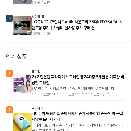
2026.04.17
에디터 픽
5
LG QNED 75인치 TV 4K 사운드바 75QNED75AEA 스
탠드형 후기｜가성비·실사용 후기·구매 팁
2026.04.30
인기 상품
랩온랩
1
2+2 랩온랩 파라다이스 그레인 총240정 8개월분 미국산 버
닝핏 그래인
건강한 체형 관리를 위한 4개월 분량의 영양 보충제입니다.
파라다이스그레인, 파라다이스그래인, 파라다이스그레인버닝
닥터라이프
2
닥터라이프 핑거풀 손마사지기 손가락 분리형 손목 안마 온열
지압 핸드마사지기
닥터라이프 핑거풀 손마사지기는 손가락 개별 마사지와 온열 기능
을 갖춘 편리한 제품입니다.