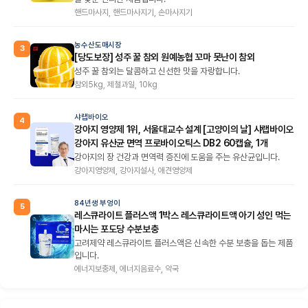
핸드마사지, 핸드마사지기, 손마사지기
농수산도매시장
3
[당도보장] 성주 꿀 참외 원예농협 꼬마 못난이 참외
성주 꿀 참외는 달콤하고 신선한 맛을 자랑합니다.
참외5kg, 제철과일, 10kg
샤랩바이오
4
강아지 영양제 1위, 서울대교수 설계 [고양이의 날] 샤랩바이오
강아지 유산균 면역 프로바이오틱스 DB2 60캡슐, 1개
강아지의 장 건강과 면역력 증진에 도움을 주는 유산균입니다.
강아지영양제, 강아지설사, 애견영양제
84년생 부엉이
5
레스큐라이트 플러스액 1박스 레스큐라이트액 아기 성인 먹는
마시는 포도당 수분보충
고려제약 레스큐라이트 플러스액은 신속한 수분 보충을 돕는 제품
입니다.
에너지보충제, 에너지음료수, 약국