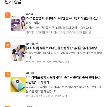
인기 상품
랩온랩
1
2+2 랩온랩 파라다이스 그레인 총240정 8개월분 미국산 버
닝핏 그래인
건강한 체형 관리를 위한 4개월 분량의 영양 보충제입니다.
파라다이스그레인, 파라다이스그래인, 파라다이스그레인버닝
호랭이상인
2
[3초 착용] 무릎보호대 연골 관절 등산 슬개골 슬개건 러닝
무릎보호대는 등산과 러닝 시 무릎을 안전하게 보호해주는 제품입
니다.
무릎보호, 무릎보호용품, 무릎관절보호대
닥터라이프
3
닥터라이프 핑거풀 손마사지기 손가락 분리형 손목 안마 온열
지압 핸드마사지기
닥터라이프 핑거풀 손마사지기는 손가락 개별 마사지와 온열 기능
을 갖춘 편리한 제품입니다.
핸드마사지, 핸드마사지기, 손마사지기