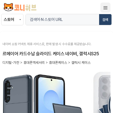
컨
텐
츠
검색
로
건
너
뛰
네이버 쇼핑 커넥트 제휴 서비스로, 판매 발생 시 수수료를 제공받습니다.
기
르메이어 카드수납 슬라이드 케이스 네이비, 갤럭시S25
디지털-가전
>
휴대폰액세서리
>
휴대폰케이스
>
갤럭시 케이스