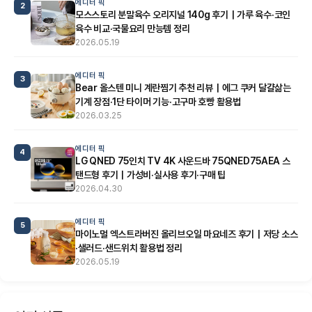
에디터 픽
2
모스스토리 분말육수 오리지널 140g 후기｜가루 육수·코인
육수 비교·국물요리 만능템 정리
2026.05.19
에디터 픽
3
Bear 올스텐 미니 계란찜기 추천 리뷰｜에그 쿠커 달걀삶는
기계 장점·1단 타이머 기능·고구마 호빵 활용법
2026.03.25
에디터 픽
4
LG QNED 75인치 TV 4K 사운드바 75QNED75AEA 스
탠드형 후기｜가성비·실사용 후기·구매 팁
2026.04.30
에디터 픽
5
마이노멀 엑스트라버진 올리브오일 마요네즈 후기｜저당 소스
·샐러드·샌드위치 활용법 정리
2026.05.19