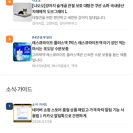
냐오오
4
[냐오오]강아지 슬개골 관절 보호 대형견 쿠션 쇼파 국내생산
자체제작 도브그레이 L
대형견을 위한 편안하고 세련된 강아지 침대입니다.
강아지집, 고양이집, 강아지하우스
84년생 부엉이
5
레스큐라이트 플러스액 1박스 레스큐라이트액 아기 성인 먹는
마시는 포도당 수분보충
고려제약 레스큐라이트 플러스액은 신속한 수분 보충을 돕는 제품
입니다.
에너지보충제, 에너지음료수, 약국
소식·가이드
소식·가이드
1
네이버 쇼핑 스토어 품절 상품 재입고·가격 하락 알림 기능 사
용법｜카카오 알림톡으로 간편하게
2026.07.08