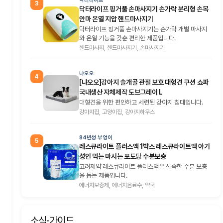
닥터라이프
3
닥터라이프 핑거풀 손마사지기 손가락 분리형 손목
안마 온열 지압 핸드마사지기
닥터라이프 핑거풀 손마사지기는 손가락 개별 마사지
와 온열 기능을 갖춘 편리한 제품입니다.
핸드마사지, 핸드마사지기, 손마사지기
냐오오
4
[냐오오]강아지 슬개골 관절 보호 대형견 쿠션 쇼파
국내생산 자체제작 도브그레이 L
대형견을 위한 편안하고 세련된 강아지 침대입니다.
강아지집, 고양이집, 강아지하우스
84년생 부엉이
5
레스큐라이트 플러스액 1박스 레스큐라이트액 아기
성인 먹는 마시는 포도당 수분보충
고려제약 레스큐라이트 플러스액은 신속한 수분 보충
을 돕는 제품입니다.
에너지보충제, 에너지음료수, 약국
소식·가이드