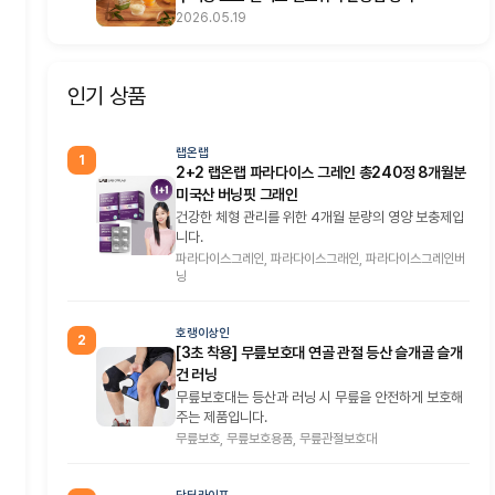
2026.05.19
인기 상품
랩온랩
1
2+2 랩온랩 파라다이스 그레인 총240정 8개월분
미국산 버닝핏 그래인
건강한 체형 관리를 위한 4개월 분량의 영양 보충제입
니다.
파라다이스그레인, 파라다이스그래인, 파라다이스그레인버
닝
호랭이상인
2
[3초 착용] 무릎보호대 연골 관절 등산 슬개골 슬개
건 러닝
무릎보호대는 등산과 러닝 시 무릎을 안전하게 보호해
주는 제품입니다.
무릎보호, 무릎보호용품, 무릎관절보호대