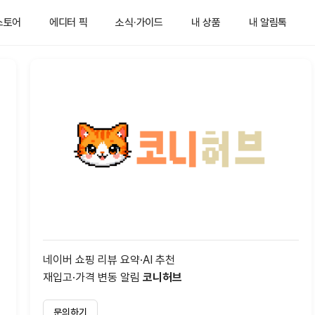
스토어
에디터 픽
소식·가이드
내 상품
내 알림톡
네이버 쇼핑 리뷰 요약·AI 추천
재입고·가격 변동 알림
코니허브
문의하기