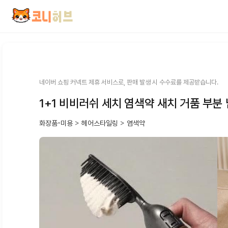
컨
텐
츠
로
건
너
뛰
네이버 쇼핑 커넥트 제휴 서비스로, 판매 발생 시 수수료를 제공받습니다.
기
1+1 비비러쉬 세치 염색약 새치 거품 부분
화장품-미용
>
헤어스타일링
>
염색약