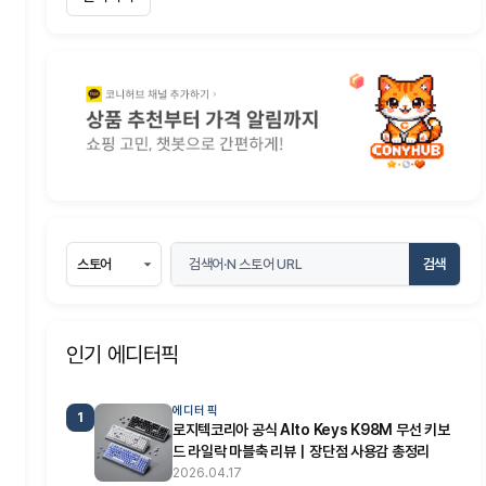
검색
인기 에디터픽
에디터 픽
1
로지텍코리아 공식 Alto Keys K98M 무선 키보
드 라일락 마블축 리뷰｜장단점 사용감 총정리
2026.04.17