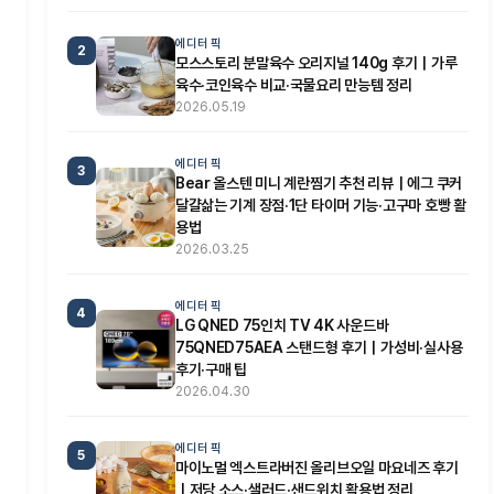
에디터 픽
2
모스스토리 분말육수 오리지널 140g 후기｜가루
육수·코인육수 비교·국물요리 만능템 정리
2026.05.19
에디터 픽
3
Bear 올스텐 미니 계란찜기 추천 리뷰｜에그 쿠커
달걀삶는 기계 장점·1단 타이머 기능·고구마 호빵 활
용법
2026.03.25
에디터 픽
4
LG QNED 75인치 TV 4K 사운드바
75QNED75AEA 스탠드형 후기｜가성비·실사용
후기·구매 팁
2026.04.30
에디터 픽
5
마이노멀 엑스트라버진 올리브오일 마요네즈 후기
｜저당 소스·샐러드·샌드위치 활용법 정리