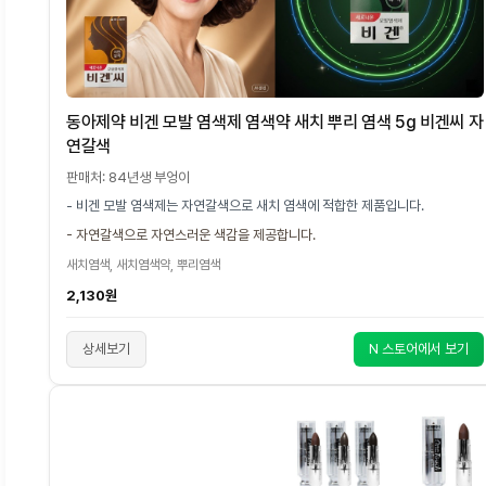
동아제약 비겐 모발 염색제 염색약 새치 뿌리 염색 5g 비겐씨 자
연갈색
판매처: 84년생 부엉이
- 비겐 모발 염색제는 자연갈색으로 새치 염색에 적합한 제품입니다.
- 자연갈색으로 자연스러운 색감을 제공합니다.
새치염색, 새치염색약, 뿌리염색
2,130원
상세보기
N 스토어에서 보기