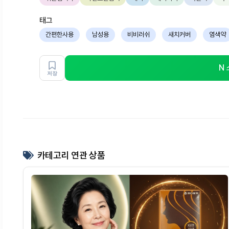
태그
간편한사용
남성용
비비러쉬
새치커버
염색약
N
저장
카테고리 연관 상품