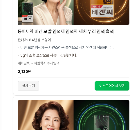
동아제약 비겐 모발 염색제 염색약 새치 뿌리 염색 흑색
판매처: 84년생 부엉이
- 비겐 모발 염색제는 자연스러운 흑색으로 새치 염색에 적합합니다.
- 5g의 소형 포장으로 사용이 간편합니다.
새치염색, 새치염색약, 뿌리염색
2,130원
상세보기
N 스토어에서 보기