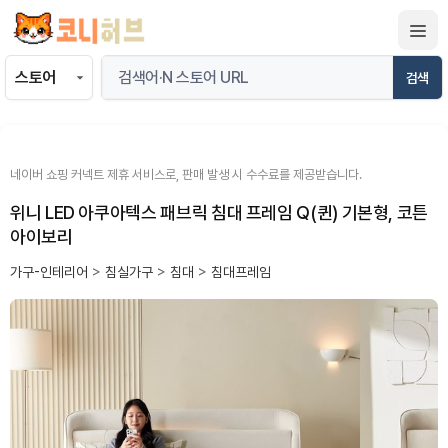
컨
텐
츠
검색
로
건
너
뛰
네이버 쇼핑 커넥트 제휴 서비스로, 판매 발생 시 수수료를 제공받습니다.
기
위니 LED 아쿠아텍스 패브릭 침대 프레임 Q(퀸) 기본형, 코튼
아이보리
가구-인테리어
>
침실가구
>
침대
>
침대프레임