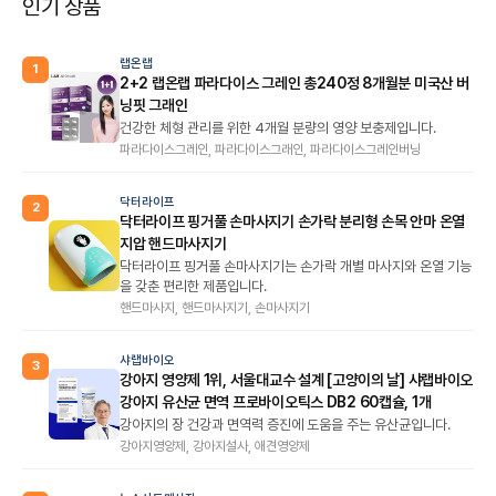
인기 상품
랩온랩
1
2+2 랩온랩 파라다이스 그레인 총240정 8개월분 미국산 버
닝핏 그래인
건강한 체형 관리를 위한 4개월 분량의 영양 보충제입니다.
파라다이스그레인, 파라다이스그래인, 파라다이스그레인버닝
닥터라이프
2
닥터라이프 핑거풀 손마사지기 손가락 분리형 손목 안마 온열
지압 핸드마사지기
닥터라이프 핑거풀 손마사지기는 손가락 개별 마사지와 온열 기능
을 갖춘 편리한 제품입니다.
핸드마사지, 핸드마사지기, 손마사지기
샤랩바이오
3
강아지 영양제 1위, 서울대교수 설계 [고양이의 날] 샤랩바이오
강아지 유산균 면역 프로바이오틱스 DB2 60캡슐, 1개
강아지의 장 건강과 면역력 증진에 도움을 주는 유산균입니다.
강아지영양제, 강아지설사, 애견영양제