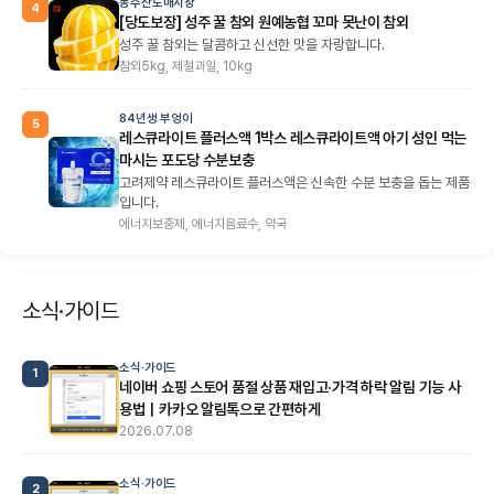
농수산도매시장
4
[당도보장] 성주 꿀 참외 원예농협 꼬마 못난이 참외
성주 꿀 참외는 달콤하고 신선한 맛을 자랑합니다.
참외5kg, 제철과일, 10kg
84년생 부엉이
5
레스큐라이트 플러스액 1박스 레스큐라이트액 아기 성인 먹는
마시는 포도당 수분보충
고려제약 레스큐라이트 플러스액은 신속한 수분 보충을 돕는 제품
입니다.
에너지보충제, 에너지음료수, 약국
소식·가이드
소식·가이드
1
네이버 쇼핑 스토어 품절 상품 재입고·가격 하락 알림 기능 사
용법｜카카오 알림톡으로 간편하게
2026.07.08
소식·가이드
2