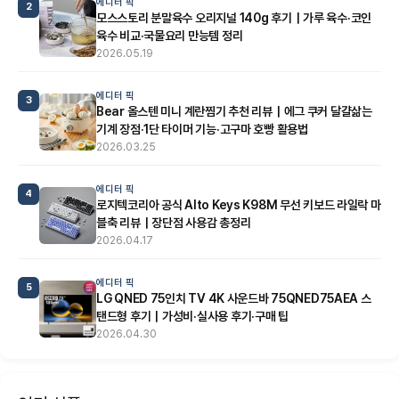
에디터 픽
2
모스스토리 분말육수 오리지널 140g 후기｜가루 육수·코인
육수 비교·국물요리 만능템 정리
2026.05.19
에디터 픽
3
Bear 올스텐 미니 계란찜기 추천 리뷰｜에그 쿠커 달걀삶는
기계 장점·1단 타이머 기능·고구마 호빵 활용법
2026.03.25
에디터 픽
4
로지텍코리아 공식 Alto Keys K98M 무선 키보드 라일락 마
블축 리뷰｜장단점 사용감 총정리
2026.04.17
에디터 픽
5
LG QNED 75인치 TV 4K 사운드바 75QNED75AEA 스
탠드형 후기｜가성비·실사용 후기·구매 팁
2026.04.30