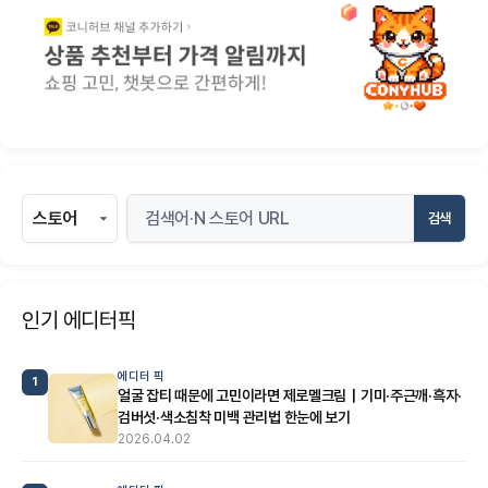
검색
인기 에디터픽
에디터 픽
1
얼굴 잡티 때문에 고민이라면 제로멜크림｜기미·주근깨·흑자·
검버섯·색소침착 미백 관리법 한눈에 보기
2026.04.02