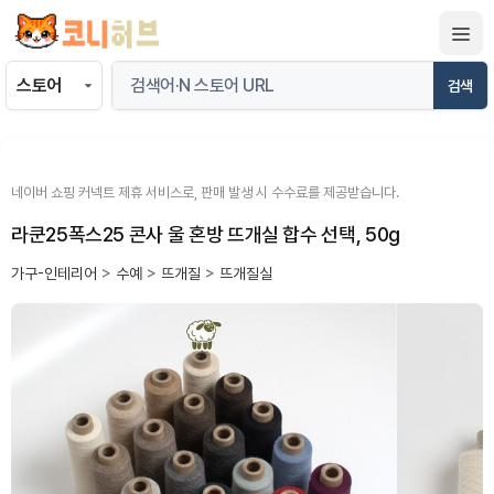
컨
텐
츠
검색
로
건
너
뛰
네이버 쇼핑 커넥트 제휴 서비스로, 판매 발생 시 수수료를 제공받습니다.
기
라쿤25폭스25 콘사 울 혼방 뜨개실 합수 선택, 50g
가구-인테리어
>
수예
>
뜨개질
>
뜨개질실