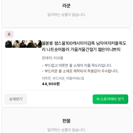
라쿤
일치하는 상품이 없습니다.
울
울봉봉 램스울100캐시미어감촉 남자여자커플목도
리 니트숏머플러 가을겨울간절기 짧은미니쁘띠
판매처: 러쉬룸
- 부드럽고 따뜻한 울 소재의 커플 목도리입니다.
- 부드러운 울 소재로 제작되어 착용감이 우수합니다.
따뜻한, 부드러운, 머플러매는법
44,900원
상세보기
N 스토어에서 보기
편물
일치하는 상품이 없습니다.