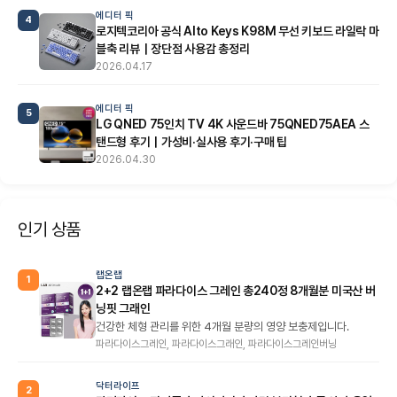
에디터 픽
4
로지텍코리아 공식 Alto Keys K98M 무선 키보드 라일락 마
블축 리뷰｜장단점 사용감 총정리
2026.04.17
에디터 픽
5
LG QNED 75인치 TV 4K 사운드바 75QNED75AEA 스
탠드형 후기｜가성비·실사용 후기·구매 팁
2026.04.30
인기 상품
랩온랩
1
2+2 랩온랩 파라다이스 그레인 총240정 8개월분 미국산 버
닝핏 그래인
건강한 체형 관리를 위한 4개월 분량의 영양 보충제입니다.
파라다이스그레인, 파라다이스그래인, 파라다이스그레인버닝
닥터라이프
2