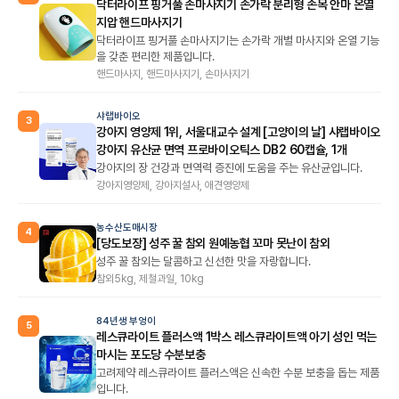
닥터라이프 핑거풀 손마사지기 손가락 분리형 손목 안마 온열
지압 핸드마사지기
닥터라이프 핑거풀 손마사지기는 손가락 개별 마사지와 온열 기능
을 갖춘 편리한 제품입니다.
핸드마사지, 핸드마사지기, 손마사지기
샤랩바이오
3
강아지 영양제 1위, 서울대교수 설계 [고양이의 날] 샤랩바이오
강아지 유산균 면역 프로바이오틱스 DB2 60캡슐, 1개
강아지의 장 건강과 면역력 증진에 도움을 주는 유산균입니다.
강아지영양제, 강아지설사, 애견영양제
농수산도매시장
4
[당도보장] 성주 꿀 참외 원예농협 꼬마 못난이 참외
성주 꿀 참외는 달콤하고 신선한 맛을 자랑합니다.
참외5kg, 제철과일, 10kg
84년생 부엉이
5
레스큐라이트 플러스액 1박스 레스큐라이트액 아기 성인 먹는
마시는 포도당 수분보충
고려제약 레스큐라이트 플러스액은 신속한 수분 보충을 돕는 제품
입니다.