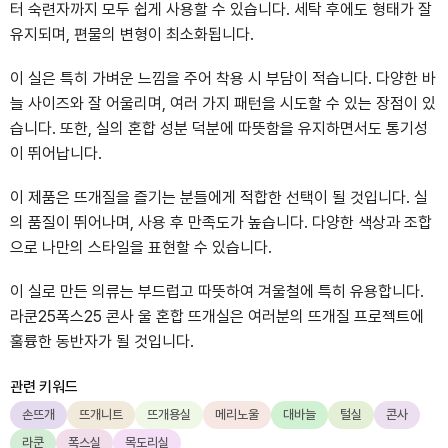
터 숙련자까지 모두 쉽게 사용할 수 있습니다. 세탁 후에도 형태가 잘
유지되며, 편물의 변형이 최소화됩니다.
이 실은 특히 가벼운 느낌을 주어 착용 시 부담이 적습니다. 다양한 바
늘 사이즈와 잘 어울리며, 여러 가지 패턴을 시도할 수 있는 장점이 있
습니다. 또한, 실의 혼합 성분 덕분에 따뜻함을 유지하면서도 통기성
이 뛰어납니다.
이 제품은 뜨개질을 즐기는 분들에게 적합한 선택이 될 것입니다. 실
의 품질이 뛰어나며, 사용 후 만족도가 높습니다. 다양한 색상과 조합
으로 나만의 스타일을 표현할 수 있습니다.
이 실로 만든 의류는 부드럽고 따뜻하여 겨울철에 특히 유용합니다.
라쿤25폭스25 콘사 울 혼합 뜨개실은 여러분의 뜨개질 프로젝트에
훌륭한 동반자가 될 것입니다.
관련 키워드
손뜨개
뜨개니트
뜨개용실
메리노울
대바늘
털실
콘사
라쿤
폭스실
목도리실