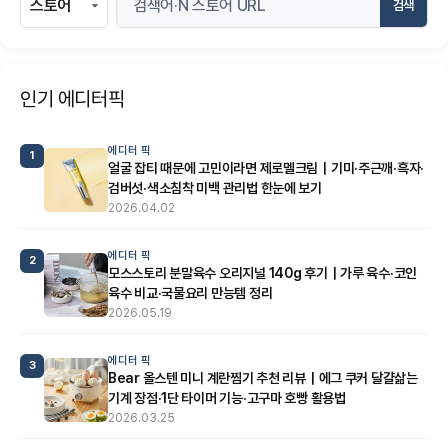
검색
인기 에디터픽
에디터 픽
1
얼굴 잡티 때문에 고민이라면 제로멜크림｜기미·주근깨·흑자·
검버섯·색소침착 미백 관리법 한눈에 보기
2026.04.02
에디터 픽
2
모스스토리 분말육수 오리지널 140g 후기｜가루 육수·코인
육수 비교·국물요리 만능템 정리
2026.05.19
에디터 픽
3
Bear 올스텐 미니 계란찜기 추천 리뷰｜에그 쿠커 달걀삶는
기계 장점·1단 타이머 기능·고구마 호빵 활용법
2026.03.25