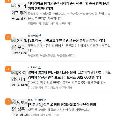
2
닥터라이프 핑거풀 손마사지기 손가락 분리형 손목 안마 온열
지압 핸드마사지기
닥터라이프 핑거풀 손마사지기는 손가락 개별 마사지와 온열 기능
을 갖춘 편리한 제품입니다.
핸드마사지, 핸드마사지기, 손마사지기
호랭이상인
3
[3초 착용] 무릎보호대 연골 관절 등산 슬개골 슬개건 러닝
무릎보호대는 등산과 러닝 시 무릎을 안전하게 보호해주는 제품입
니다.
무릎보호, 무릎보호용품, 무릎관절보호대
샤랩바이오
4
강아지 영양제 1위, 서울대교수 설계 [고양이의 날] 샤랩바이오
강아지 유산균 면역 프로바이오틱스 DB2 60캡슐, 1개
강아지의 장 건강과 면역력 증진에 도움을 주는 유산균입니다.
강아지영양제, 강아지설사, 애견영양제
농수산도매시장
5
[당도보장] 성주 꿀 참외 원예농협 꼬마 못난이 참외
성주 꿀 참외는 달콤하고 신선한 맛을 자랑합니다.
참외5kg, 제철과일, 10kg