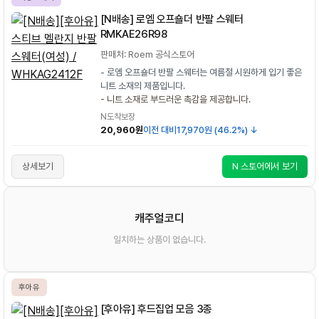
[N배송] 로엠 오프숄더 반팔 스웨터
RMKAE26R98
판매처: Roem 공식스토어
- 로엠 오프숄더 반팔 스웨터는 여름철 시원하게 입기 좋은
니트 소재의 제품입니다.
- 니트 소재로 부드러운 촉감을 제공합니다.
N도착보장
20,960원
이전 대비
17,970원 (46.2%) ↓
상세보기
N 스토어에서 보기
캐주얼코디
일치하는 상품이 없습니다.
후아유
[후아유] 후드집업 모음 3종