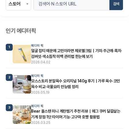
검색
인기 에디터픽
에디터 픽
1
얼굴 잡티 때문에 고민이라면 제로멜크림｜기미·주근깨·흑자·
검버섯·색소침착 미백 관리법 한눈에 보기
2026.04.02
에디터 픽
2
모스스토리 분말육수 오리지널 140g 후기｜가루 육수·코인
육수 비교·국물요리 만능템 정리
2026.05.19
에디터 픽
3
Bear 올스텐 미니 계란찜기 추천 리뷰｜에그 쿠커 달걀삶는
기계 장점·1단 타이머 기능·고구마 호빵 활용법
2026.03.25