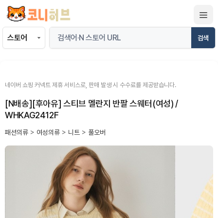
컨
텐
츠
검색
로
건
너
뛰
네이버 쇼핑 커넥트 제휴 서비스로, 판매 발생 시 수수료를 제공받습니다.
기
[N배송][후아유] 스티브 멜란지 반팔 스웨터(여성) /
WHKAG2412F
패션의류
>
여성의류
>
니트
>
풀오버