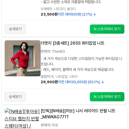
- 얇고 시원한 소재로 여름철에 적합합니다.
자체제작, 니트코디, 봄코디
23,500원
이전 대비
500원 (2.1%) ↓
상세보기
N 스토어에서 보기
더엣지 [3종세트] 26SS 쿼터집업 니트
판매처: TheAtG
- 세 가지 색상으로 다양한 스타일링이 가능한 쿼터집업 니
트입니다.
- 레드, 베이지, 블랙의 세 가지 색상으로 제공됩니다.
셀럽PICK, 니트집업, 니트티
29,900원
이전 대비
30,000원 (50.1%) ↓
상세보기
N 스토어에서 보기
[단독][N배송][미쏘] 나시 레이어드 반팔 니트
_MIWKAG771T
판매처: 미쏘