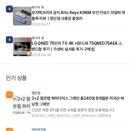
에디터 픽
4
로지텍코리아 공식 Alto Keys K98M 무선 키보드 라일락 마
블축 리뷰｜장단점 사용감 총정리
2026.04.17
에디터 픽
5
LG QNED 75인치 TV 4K 사운드바 75QNED75AEA 스
탠드형 후기｜가성비·실사용 후기·구매 팁
2026.04.30
인기 상품
랩온랩
1
2+2 랩온랩 파라다이스 그레인 총240정 8개월분 미국산 버
닝핏 그래인
건강한 체형 관리를 위한 4개월 분량의 영양 보충제입니다.
파라다이스그레인, 파라다이스그래인, 파라다이스그레인버닝
닥터라이프