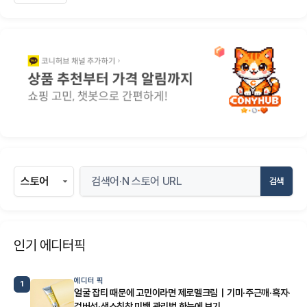
검색
인기 에디터픽
에디터 픽
1
얼굴 잡티 때문에 고민이라면 제로멜크림｜기미·주근깨·흑자·
검버섯·색소침착 미백 관리법 한눈에 보기