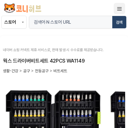
컨
텐
츠
검색
로
건
너
뛰
네이버 쇼핑 커넥트 제휴 서비스로, 판매 발생 시 수수료를 제공받습니다.
기
웍스 드라이버비트세트 42PCS WA1149
생활-건강
>
공구
>
전동공구
>
비트세트