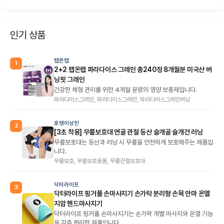
인기 상품
랩온랩
1
2+2 랩온랩 파라다이스 그레인 총240정 8개월분 미국산 버
닝핏 그래인
건강한 체형 관리를 위한 4개월 분량의 영양 보충제입니다.
파라다이스그레인, 파라다이스그래인, 파라다이스그레인버닝
호랭이상인
2
[3초 착용] 무릎보호대 연골 관절 등산 슬개골 슬개건 러닝
무릎보호대는 등산과 러닝 시 무릎을 안전하게 보호해주는 제품입
니다.
무릎보호, 무릎보호용품, 무릎관절보호대
닥터라이프
3
닥터라이프 핑거풀 손마사지기 손가락 분리형 손목 안마 온열
지압 핸드마사지기
닥터라이프 핑거풀 손마사지기는 손가락 개별 마사지와 온열 기능
을 갖춘 편리한 제품입니다.