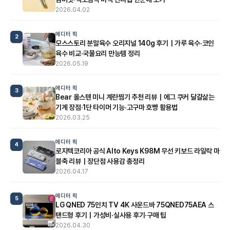
2026.04.02
에디터 픽
2
모스스토리 분말육수 오리지널 140g 후기｜가루 육수·코인
육수 비교·국물요리 만능템 정리
2026.05.19
에디터 픽
3
Bear 올스텐 미니 계란찜기 추천 리뷰｜에그 쿠커 달걀삶는
기계 장점·1단 타이머 기능·고구마 호빵 활용법
2026.03.25
에디터 픽
4
로지텍코리아 공식 Alto Keys K98M 무선 키보드 라일락 마
블축 리뷰｜장단점 사용감 총정리
2026.04.17
에디터 픽
5
LG QNED 75인치 TV 4K 사운드바 75QNED75AEA 스
탠드형 후기｜가성비·실사용 후기·구매 팁
2026.04.30