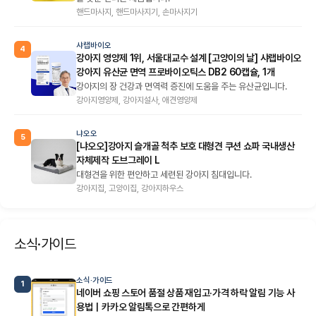
핸드마사지, 핸드마사지기, 손마사지기
샤랩바이오
4
강아지 영양제 1위, 서울대교수 설계 [고양이의 날] 샤랩바이오
강아지 유산균 면역 프로바이오틱스 DB2 60캡슐, 1개
강아지의 장 건강과 면역력 증진에 도움을 주는 유산균입니다.
강아지영양제, 강아지설사, 애견영양제
냐오오
5
[냐오오]강아지 슬개골 척추 보호 대형견 쿠션 쇼파 국내생산
자체제작 도브그레이 L
대형견을 위한 편안하고 세련된 강아지 침대입니다.
강아지집, 고양이집, 강아지하우스
소식·가이드
소식·가이드
1
네이버 쇼핑 스토어 품절 상품 재입고·가격 하락 알림 기능 사
용법｜카카오 알림톡으로 간편하게