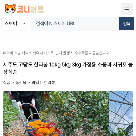
컨
텐
츠
검색
로
건
너
뛰
네이버 쇼핑 커넥트 제휴 서비스로, 판매 발생 시 수수료를 제공받습니다.
기
제주도 고당도 한라봉 10kg 5kg 3kg 가정용 소중과 서귀포 농
장직송
식품
>
농산물
>
과일
>
한라봉