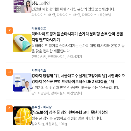
닝핏 그래인
건강한 체형 관리를 위한 4개월 분량의 영양 보충제입니다.
파라다이스그레인, 파라다이스그래인, 파라다이스그레인버닝
닥터라이프
2
닥터라이프 핑거풀 손마사지기 손가락 분리형 손목 안마 온열
지압 핸드마사지기
닥터라이프 핑거풀 손마사지기는 손가락 개별 마사지와 온열 기능
을 갖춘 편리한 제품입니다.
핸드마사지, 핸드마사지기, 손마사지기
샤랩바이오
3
강아지 영양제 1위, 서울대교수 설계 [고양이의 날] 샤랩바이오
강아지 유산균 면역 프로바이오틱스 DB2 60캡슐, 1개
강아지의 장 건강과 면역력 증진에 도움을 주는 유산균입니다.
강아지영양제, 강아지설사, 애견영양제
농수산도매시장
4
[당도보장] 성주 꿀 참외 원예농협 꼬마 못난이 참외
성주 꿀 참외는 달콤하고 신선한 맛을 자랑합니다.
참외5kg, 제철과일, 10kg