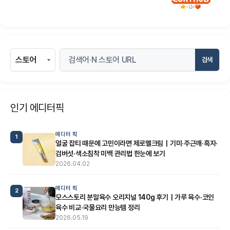
검색
인기 에디터픽
에디터 픽
1
얼굴 잡티 때문에 고민이라면 제로멜크림｜기미·주근깨·흑자·
검버섯·색소침착 미백 관리법 한눈에 보기
2026.04.02
에디터 픽
2
모스스토리 분말육수 오리지널 140g 후기｜가루 육수·코인
육수 비교·국물요리 만능템 정리
2026.05.19