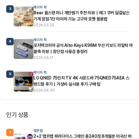
에디터 픽
3
Bear 올스텐 미니 계란찜기 추천 리뷰｜에그 쿠커 달걀삶는
기계 장점·1단 타이머 기능·고구마 호빵 활용법
2026.03.25
에디터 픽
4
로지텍코리아 공식 Alto Keys K98M 무선 키보드 라일락 마
블축 리뷰｜장단점 사용감 총정리
2026.04.17
에디터 픽
5
LG QNED 75인치 TV 4K 사운드바 75QNED75AEA 스
탠드형 후기｜가성비·실사용 후기·구매 팁
2026.04.30
인기 상품
랩온랩
1
2+2 랩온랩 파라다이스 그레인 총240정 8개월분 미국산 버