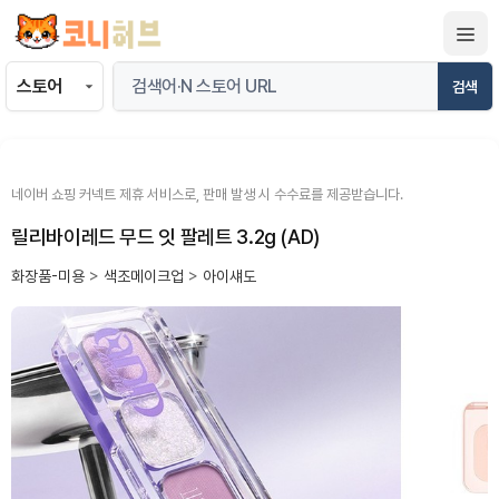
컨
텐
츠
검색
로
건
너
뛰
네이버 쇼핑 커넥트 제휴 서비스로, 판매 발생 시 수수료를 제공받습니다.
기
릴리바이레드 무드 잇 팔레트 3.2g (AD)
화장품-미용
>
색조메이크업
>
아이섀도