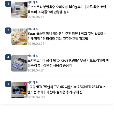
에디터 픽
2
모스스토리 분말육수 오리지널 140g 후기｜가루 육수·코인
육수 비교·국물요리 만능템 정리
2026.05.19
에디터 픽
3
Bear 올스텐 미니 계란찜기 추천 리뷰｜에그 쿠커 달걀삶는
기계 장점·1단 타이머 기능·고구마 호빵 활용법
2026.03.25
에디터 픽
4
로지텍코리아 공식 Alto Keys K98M 무선 키보드 라일락 마
블축 리뷰｜장단점 사용감 총정리
2026.04.17
에디터 픽
5
LG QNED 75인치 TV 4K 사운드바 75QNED75AEA 스
탠드형 후기｜가성비·실사용 후기·구매 팁
2026.04.30