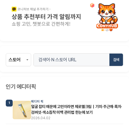
검색
인기 에디터픽
에디터 픽
1
얼굴 잡티 때문에 고민이라면 제로멜크림｜기미·주근깨·흑자·
검버섯·색소침착 미백 관리법 한눈에 보기
2026.04.02