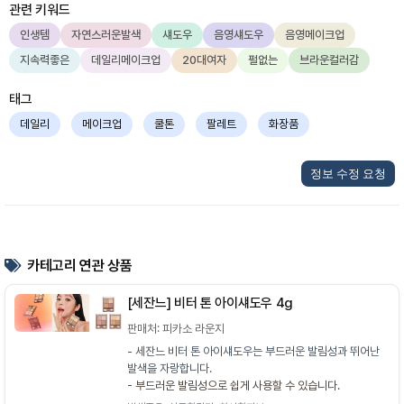
관련 키워드
인생템
자연스러운발색
섀도우
음영섀도우
음영메이크업
지속력좋은
데일리메이크업
20대여자
펄없는
브라운컬러감
태그
데일리
메이크업
쿨톤
팔레트
화장품
정보 수정 요청
카테고리 연관 상품
[세잔느] 비터 톤 아이섀도우 4g
판매처: 피카소 라운지
- 세잔느 비터 톤 아이섀도우는 부드러운 발림성과 뛰어난
발색을 자랑합니다.
- 부드러운 발림성으로 쉽게 사용할 수 있습니다.