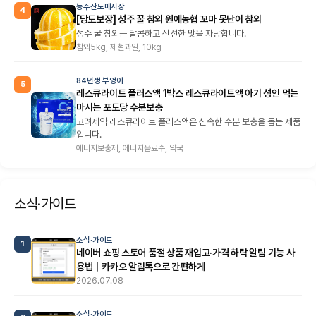
농수산도매시장
4
[당도보장] 성주 꿀 참외 원예농협 꼬마 못난이 참외
성주 꿀 참외는 달콤하고 신선한 맛을 자랑합니다.
참외5kg, 제철과일, 10kg
84년생 부엉이
5
레스큐라이트 플러스액 1박스 레스큐라이트액 아기 성인 먹는
마시는 포도당 수분보충
고려제약 레스큐라이트 플러스액은 신속한 수분 보충을 돕는 제품
입니다.
에너지보충제, 에너지음료수, 약국
소식·가이드
소식·가이드
1
네이버 쇼핑 스토어 품절 상품 재입고·가격 하락 알림 기능 사
용법｜카카오 알림톡으로 간편하게
2026.07.08
소식·가이드