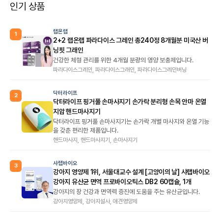
인기 상품
랩온랩
1
2+2 랩온랩 파라다이스 그레인 총240정 8개월분 미국산 버
닝핏 그래인
건강한 체형 관리를 위한 4개월 분량의 영양 보충제입니다.
파라다이스그레인, 파라다이스그래인, 파라다이스그레인버닝
닥터라이프
2
닥터라이프 핑거풀 손마사지기 손가락 분리형 손목 안마 온열
지압 핸드마사지기
닥터라이프 핑거풀 손마사지기는 손가락 개별 마사지와 온열 기능
을 갖춘 편리한 제품입니다.
핸드마사지, 핸드마사지기, 손마사지기
샤랩바이오
3
강아지 영양제 1위, 서울대교수 설계 [고양이의 날] 샤랩바이오
강아지 유산균 면역 프로바이오틱스 DB2 60캡슐, 1개
강아지의 장 건강과 면역력 증진에 도움을 주는 유산균입니다.
강아지영양제, 강아지설사, 애견영양제