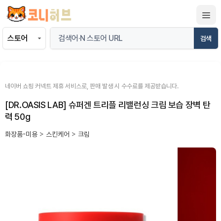
컨
텐
츠
검색
로
건
너
뛰
네이버 쇼핑 커넥트 제휴 서비스로, 판매 발생 시 수수료를 제공받습니다.
기
[DR.OASIS LAB] 슈퍼겐 트리플 리밸런싱 크림 보습 장벽 탄
력 50g
화장품-미용
>
스킨케어
>
크림