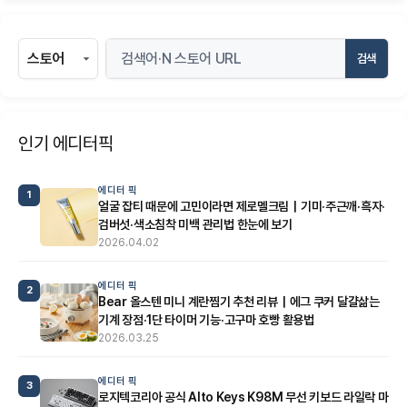
검색
인기 에디터픽
에디터 픽
1
얼굴 잡티 때문에 고민이라면 제로멜크림｜기미·주근깨·흑자·
검버섯·색소침착 미백 관리법 한눈에 보기
2026.04.02
에디터 픽
2
Bear 올스텐 미니 계란찜기 추천 리뷰｜에그 쿠커 달걀삶는
기계 장점·1단 타이머 기능·고구마 호빵 활용법
2026.03.25
에디터 픽
3
로지텍코리아 공식 Alto Keys K98M 무선 키보드 라일락 마