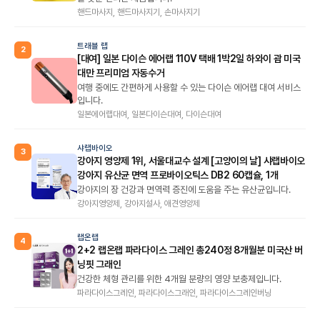
핸드마사지, 핸드마사지기, 손마사지기
트래블 랩
2
[대여] 일본 다이슨 에어랩 110V 택배 1박2일 하와이 괌 미국
대만 프리미엄 자동수거
여행 중에도 간편하게 사용할 수 있는 다이슨 에어랩 대여 서비스
입니다.
일본에어랩대여, 일본다이슨대여, 다이슨대여
샤랩바이오
3
강아지 영양제 1위, 서울대교수 설계 [고양이의 날] 샤랩바이오
강아지 유산균 면역 프로바이오틱스 DB2 60캡슐, 1개
강아지의 장 건강과 면역력 증진에 도움을 주는 유산균입니다.
강아지영양제, 강아지설사, 애견영양제
랩온랩
4
2+2 랩온랩 파라다이스 그레인 총240정 8개월분 미국산 버
닝핏 그래인
건강한 체형 관리를 위한 4개월 분량의 영양 보충제입니다.
파라다이스그레인, 파라다이스그래인, 파라다이스그레인버닝