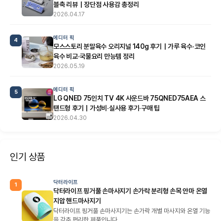
블축 리뷰｜장단점 사용감 총정리
2026.04.17
에디터 픽
4
모스스토리 분말육수 오리지널 140g 후기｜가루 육수·코인
육수 비교·국물요리 만능템 정리
2026.05.19
에디터 픽
5
LG QNED 75인치 TV 4K 사운드바 75QNED75AEA 스
탠드형 후기｜가성비·실사용 후기·구매 팁
2026.04.30
인기 상품
닥터라이프
1
닥터라이프 핑거풀 손마사지기 손가락 분리형 손목 안마 온열
지압 핸드마사지기
닥터라이프 핑거풀 손마사지기는 손가락 개별 마사지와 온열 기능
을 갖춘 편리한 제품입니다.