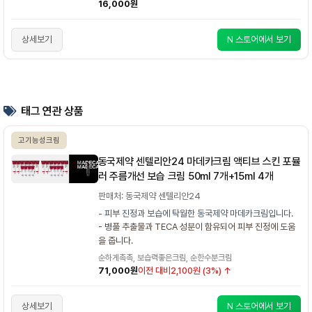
16,000원
상세보기
N 스토어에서 보기
태그 연관 상품
고기능성크림
동국제약 센텔리안24 마데카크림 액티브 스킨 포뮬
러 주름개선 보습 크림 50ml 7개+15ml 4개
판매처: 동국제약 센텔리안24
- 피부 진정과 보습에 탁월한 동국제약 마데카크림입니다.
- 병풀 추출물과 TECA 성분이 함유되어 피부 진정에 도움
을 줍니다.
순하게촉촉, 보습력좋은크림, 순한수분크림
71,000원
이전 대비
2,100원 (3%) ↑
상세보기
N 스토어에서 보기