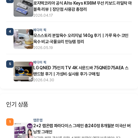
로지텍코리아 공식 Alto Keys K98M 무선 키보드 라일락 마
블축 리뷰｜장단점 사용감 총정리
2026.04.17
에디터 픽
4
모스스토리 분말육수 오리지널 140g 후기｜가루 육수·코인
육수 비교·국물요리 만능템 정리
2026.05.19
에디터 픽
5
LG QNED 75인치 TV 4K 사운드바 75QNED75AEA 스
탠드형 후기｜가성비·실사용 후기·구매 팁
2026.04.30
인기 상품
랩온랩
1
2+2 랩온랩 파라다이스 그레인 총240정 8개월분 미국산 버
닝핏 그래인