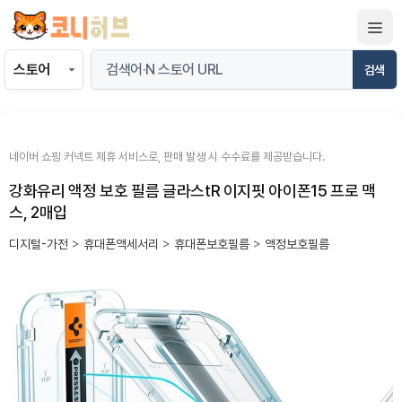
컨
텐
츠
검색
로
건
너
뛰
네이버 쇼핑 커넥트 제휴 서비스로, 판매 발생 시 수수료를 제공받습니다.
기
강화유리 액정 보호 필름 글라스tR 이지핏 아이폰15 프로 맥
스, 2매입
디지털-가전
>
휴대폰액세서리
>
휴대폰보호필름
>
액정보호필름