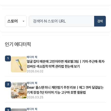
검색
인기 에디터픽
에디터 픽
1
얼굴 잡티 때문에 고민이라면 제로멜크림｜기미·주근깨·흑자·
검버섯·색소침착 미백 관리법 한눈에 보기
2026.04.02
에디터 픽
2
Bear 올스텐 미니 계란찜기 추천 리뷰｜에그 쿠커 달걀삶는
기계 장점·1단 타이머 기능·고구마 호빵 활용법
2026.03.25
에디터 픽
3