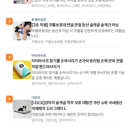
건강한 체형 관리를 위한 4개월 분량의 영양 보충제입니다.
파라다이스그레인, 파라다이스그래인, 파라다이스그레인버닝
호랭이상인
2
[3초 착용] 무릎보호대 연골 관절 등산 슬개골 슬개건 러닝
무릎보호대는 등산과 러닝 시 무릎을 안전하게 보호해주는 제품입
니다.
무릎보호, 무릎보호용품, 무릎관절보호대
닥터라이프
3
닥터라이프 핑거풀 손마사지기 손가락 분리형 손목 안마 온열
지압 핸드마사지기
닥터라이프 핑거풀 손마사지기는 손가락 개별 마사지와 온열 기능
을 갖춘 편리한 제품입니다.
핸드마사지, 핸드마사지기, 손마사지기
냐오오
4
[냐오오]강아지 슬개골 척추 보호 대형견 쿠션 쇼파 국내생산
자체제작 도브그레이 L
대형견을 위한 편안하고 세련된 강아지 침대입니다.
강아지집, 고양이집, 강아지하우스