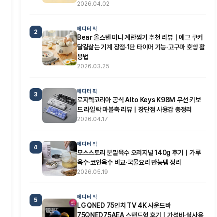
2026.04.02
에디터 픽
2
Bear 올스텐 미니 계란찜기 추천 리뷰｜에그 쿠커
달걀삶는 기계 장점·1단 타이머 기능·고구마 호빵 활
용법
2026.03.25
에디터 픽
3
로지텍코리아 공식 Alto Keys K98M 무선 키보
드 라일락 마블축 리뷰｜장단점 사용감 총정리
2026.04.17
에디터 픽
4
모스스토리 분말육수 오리지널 140g 후기｜가루
육수·코인육수 비교·국물요리 만능템 정리
2026.05.19
에디터 픽
5
LG QNED 75인치 TV 4K 사운드바
75QNED75AEA 스탠드형 후기｜가성비·실사용