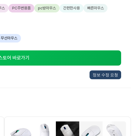
우스
PC주변용품
pc방마우스
간편한사용
빠른마우스
무선마우스
 스토어 바로가기
정보 수정 요청