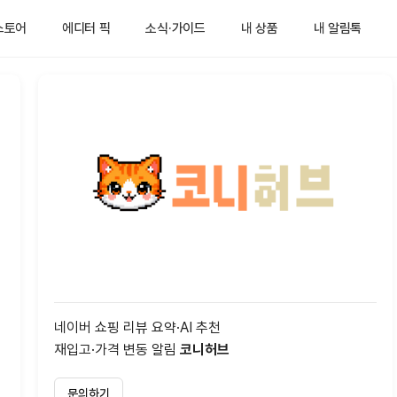
스토어
에디터 픽
소식·가이드
내 상품
내 알림톡
네이버 쇼핑 리뷰 요약·AI 추천
재입고·가격 변동 알림
코니허브
문의하기