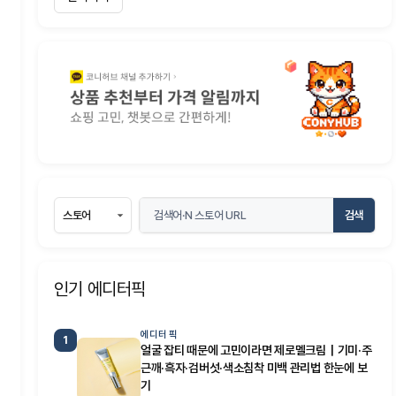
검색
인기 에디터픽
에디터 픽
1
얼굴 잡티 때문에 고민이라면 제로멜크림｜기미·주
근깨·흑자·검버섯·색소침착 미백 관리법 한눈에 보
기