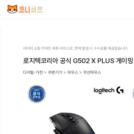
컨
텐
츠
로
건
너
뛰
네이버 쇼핑 커넥트 제휴 서비스로, 판매 발생 시 수수료를 제공받습니다.
기
로지텍코리아 공식 G502 X PLUS 게이
디지털-가전
>
주변기기
>
마우스
>
무선마우스