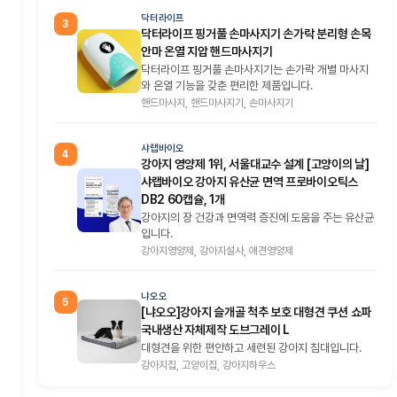
닥터라이프
3
닥터라이프 핑거풀 손마사지기 손가락 분리형 손목
안마 온열 지압 핸드마사지기
닥터라이프 핑거풀 손마사지기는 손가락 개별 마사지
와 온열 기능을 갖춘 편리한 제품입니다.
핸드마사지, 핸드마사지기, 손마사지기
샤랩바이오
4
강아지 영양제 1위, 서울대교수 설계 [고양이의 날]
샤랩바이오 강아지 유산균 면역 프로바이오틱스
DB2 60캡슐, 1개
강아지의 장 건강과 면역력 증진에 도움을 주는 유산균
입니다.
강아지영양제, 강아지설사, 애견영양제
냐오오
5
[냐오오]강아지 슬개골 척추 보호 대형견 쿠션 쇼파
국내생산 자체제작 도브그레이 L
대형견을 위한 편안하고 세련된 강아지 침대입니다.
강아지집, 고양이집, 강아지하우스