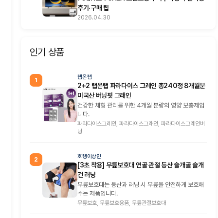
후기·구매 팁
2026.04.30
인기 상품
랩온랩
1
2+2 랩온랩 파라다이스 그레인 총240정 8개월분
미국산 버닝핏 그래인
건강한 체형 관리를 위한 4개월 분량의 영양 보충제입
니다.
파라다이스그레인, 파라다이스그래인, 파라다이스그레인버
닝
호랭이상인
2
[3초 착용] 무릎보호대 연골 관절 등산 슬개골 슬개
건 러닝
무릎보호대는 등산과 러닝 시 무릎을 안전하게 보호해
주는 제품입니다.
무릎보호, 무릎보호용품, 무릎관절보호대