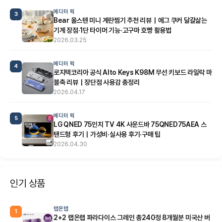
에디터 픽
3
Bear 올스텐 미니 계란찜기 추천 리뷰｜에그 쿠커 달걀삶는
기계 장점·1단 타이머 기능·고구마 호빵 활용법
2026.03.25
에디터 픽
4
로지텍코리아 공식 Alto Keys K98M 무선 키보드 라일락 마
블축 리뷰｜장단점 사용감 총정리
2026.04.17
에디터 픽
5
LG QNED 75인치 TV 4K 사운드바 75QNED75AEA 스
탠드형 후기｜가성비·실사용 후기·구매 팁
2026.04.30
인기 상품
랩온랩
1
2+2 랩온랩 파라다이스 그레인 총240정 8개월분 미국산 버