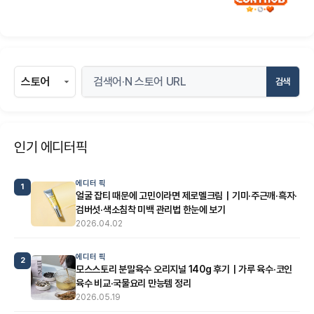
검색
인기 에디터픽
에디터 픽
1
얼굴 잡티 때문에 고민이라면 제로멜크림｜기미·주근깨·흑자·
검버섯·색소침착 미백 관리법 한눈에 보기
2026.04.02
에디터 픽
2
모스스토리 분말육수 오리지널 140g 후기｜가루 육수·코인
육수 비교·국물요리 만능템 정리
2026.05.19