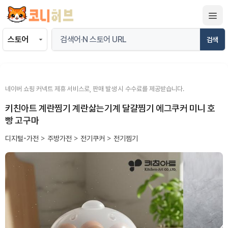
컨
텐
츠
검색
로
건
너
뛰
네이버 쇼핑 커넥트 제휴 서비스로, 판매 발생 시 수수료를 제공받습니다.
기
키친아트 계란찜기 계란삶는기계 달걀찜기 에그쿠커 미니 호
빵 고구마
디지털-가전
>
주방가전
>
전기쿠커
>
전기찜기