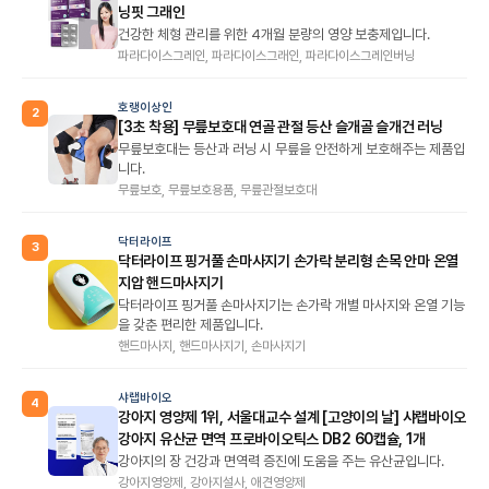
닝핏 그래인
건강한 체형 관리를 위한 4개월 분량의 영양 보충제입니다.
파라다이스그레인, 파라다이스그래인, 파라다이스그레인버닝
호랭이상인
2
[3초 착용] 무릎보호대 연골 관절 등산 슬개골 슬개건 러닝
무릎보호대는 등산과 러닝 시 무릎을 안전하게 보호해주는 제품입
니다.
무릎보호, 무릎보호용품, 무릎관절보호대
닥터라이프
3
닥터라이프 핑거풀 손마사지기 손가락 분리형 손목 안마 온열
지압 핸드마사지기
닥터라이프 핑거풀 손마사지기는 손가락 개별 마사지와 온열 기능
을 갖춘 편리한 제품입니다.
핸드마사지, 핸드마사지기, 손마사지기
샤랩바이오
4
강아지 영양제 1위, 서울대교수 설계 [고양이의 날] 샤랩바이오
강아지 유산균 면역 프로바이오틱스 DB2 60캡슐, 1개
강아지의 장 건강과 면역력 증진에 도움을 주는 유산균입니다.
강아지영양제, 강아지설사, 애견영양제