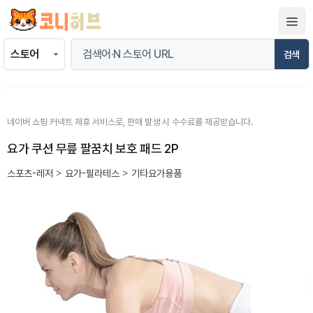
컨
텐
츠
검색
로
건
너
뛰
네이버 쇼핑 커넥트 제휴 서비스로, 판매 발생 시 수수료를 제공받습니다.
기
요가 쿠션 무릎 팔꿈치 보호 패드 2P
스포츠-레저
>
요가-필라테스
>
기타요가용품