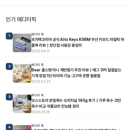
인기 에디터픽
에디터 픽
1
로지텍코리아 공식 Alto Keys K98M 무선 키보드 라일락 마
블축 리뷰｜장단점 사용감 총정리
2026.04.17
에디터 픽
2
Bear 올스텐 미니 계란찜기 추천 리뷰｜에그 쿠커 달걀삶는
기계 장점·1단 타이머 기능·고구마 호빵 활용법
2026.03.25
에디터 픽
3
모스스토리 분말육수 오리지널 140g 후기｜가루 육수·코인
육수 비교·국물요리 만능템 정리
2026.05.19
에디터 픽
4