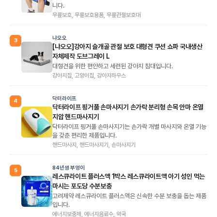
니다.
무릎보호, 무릎보호용품, 무릎관절보호대
냐오오
3
[냐오오]강아지 슬개골 관절 보호 대형견 쿠션 쇼파 국내생산
자체제작 도브그레이 L
대형견을 위한 편안하고 세련된 강아지 침대입니다.
강아지집, 고양이집, 강아지하우스
닥터라이프
4
닥터라이프 핑거풀 손마사지기 손가락 분리형 손목 안마 온열
지압 핸드마사지기
닥터라이프 핑거풀 손마사지기는 손가락 개별 마사지와 온열 기능
을 갖춘 편리한 제품입니다.
핸드마사지, 핸드마사지기, 손마사지기
84년생 부엉이
5
레스큐라이트 플러스액 1박스 레스큐라이트액 아기 성인 먹는
마시는 포도당 수분보충
고려제약 레스큐라이트 플러스액은 신속한 수분 보충을 돕는 제품
입니다.
에너지보충제, 에너지음료수, 약국