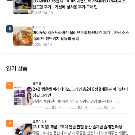
LG QNED 75인치 TV 4K 사운드바 75QNED75AEA 스
탠드형 후기｜가성비·실사용 후기·구매 팁
2026.04.30
에디터 픽
5
마이노멀 엑스트라버진 올리브오일 마요네즈 후기｜저당 소스
·샐러드·샌드위치 활용법 정리
2026.05.19
인기 상품
랩온랩
1
2+2 랩온랩 파라다이스 그레인 총240정 8개월분 미국산 버
닝핏 그래인
건강한 체형 관리를 위한 4개월 분량의 영양 보충제입니다.
파라다이스그레인, 파라다이스그래인, 파라다이스그레인버닝
호랭이상인
2
[3초 착용] 무릎보호대 연골 관절 등산 슬개골 슬개건 러닝
무릎보호대는 등산과 러닝 시 무릎을 안전하게 보호해주는 제품입