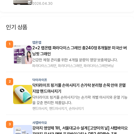
2026.04.30
인기 상품
랩온랩
1
2+2 랩온랩 파라다이스 그레인 총240정 8개월분 미국산 버
닝핏 그래인
건강한 체형 관리를 위한 4개월 분량의 영양 보충제입니다.
파라다이스그레인, 파라다이스그래인, 파라다이스그레인버닝
닥터라이프
2
닥터라이프 핑거풀 손마사지기 손가락 분리형 손목 안마 온열
지압 핸드마사지기
닥터라이프 핑거풀 손마사지기는 손가락 개별 마사지와 온열 기능
을 갖춘 편리한 제품입니다.
핸드마사지, 핸드마사지기, 손마사지기
샤랩바이오
3
강아지 영양제 1위, 서울대교수 설계 [고양이의 날] 샤랩바이오
강아지 유산균 면역 프로바이오틱스 DB2 60캡슐, 1개