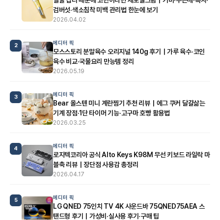
검버섯·색소침착 미백 관리법 한눈에 보기
2026.04.02
에디터 픽
2
모스스토리 분말육수 오리지널 140g 후기｜가루 육수·코인
육수 비교·국물요리 만능템 정리
2026.05.19
에디터 픽
3
Bear 올스텐 미니 계란찜기 추천 리뷰｜에그 쿠커 달걀삶는
기계 장점·1단 타이머 기능·고구마 호빵 활용법
2026.03.25
에디터 픽
4
로지텍코리아 공식 Alto Keys K98M 무선 키보드 라일락 마
블축 리뷰｜장단점 사용감 총정리
2026.04.17
에디터 픽
5
LG QNED 75인치 TV 4K 사운드바 75QNED75AEA 스
탠드형 후기｜가성비·실사용 후기·구매 팁