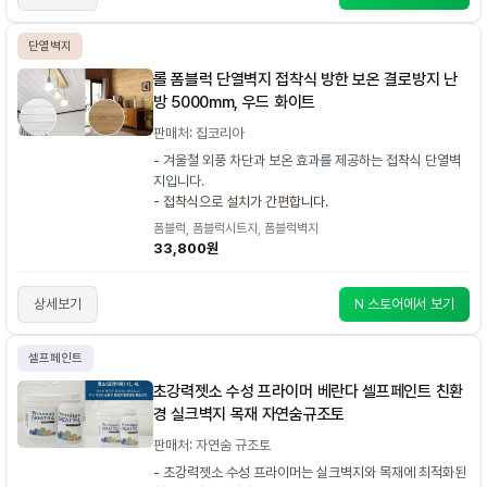
단열벽지
롤 폼블럭 단열벽지 접착식 방한 보온 결로방지 난
방 5000mm, 우드 화이트
판매처: 집코리아
- 겨울철 외풍 차단과 보온 효과를 제공하는 접착식 단열벽
지입니다.
- 접착식으로 설치가 간편합니다.
폼블럭, 폼블럭시트지, 폼블럭벽지
33,800원
상세보기
N 스토어에서 보기
셀프페인트
초강력젯소 수성 프라이머 베란다 셀프페인트 친환
경 실크벽지 목재 자연숨규조토
판매처: 자연숨 규조토
- 초강력젯소 수성 프라이머는 실크벽지와 목재에 최적화된