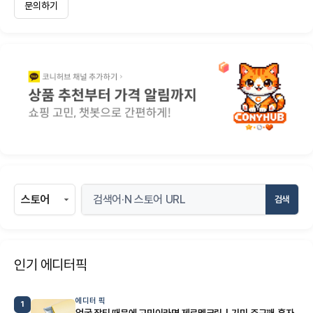
문의하기
검색
인기 에디터픽
에디터 픽
1
얼굴 잡티 때문에 고민이라면 제로멜크림｜기미·주근깨·흑자·