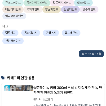
규조토페인트
곰팡이방지페인트
결로방지페인트
셀프페인트
베란다페인트
벽지페인트
향균페인트
단열페인트
방수페인트
벽곰팡이페인트
태그
결로방지
곰팡이방지
단열벽지
셀프페인트
친환경페인트
정보 수정 요청
카테고리 연관 상품
슬로웨이 녹 카바 300ml 부식 방지 철재 현관 녹 변
환 전환 환원제 녹제거 페인트
판매처: 슬로웨이
- 슬로웨이 녹 카바는 부식을 방지하는 효과적인 녹 제거 페