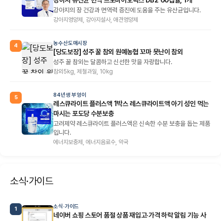
강아지의 장 건강과 면역력 증진에 도움을 주는 유산균입니다.
강아지영양제, 강아지설사, 애견영양제
농수산도매시장
4
[당도보장] 성주 꿀 참외 원예농협 꼬마 못난이 참외
성주 꿀 참외는 달콤하고 신선한 맛을 자랑합니다.
참외5kg, 제철과일, 10kg
84년생 부엉이
5
레스큐라이트 플러스액 1박스 레스큐라이트액 아기 성인 먹는
마시는 포도당 수분보충
고려제약 레스큐라이트 플러스액은 신속한 수분 보충을 돕는 제품
입니다.
에너지보충제, 에너지음료수, 약국
소식·가이드
소식·가이드
1
네이버 쇼핑 스토어 품절 상품 재입고·가격 하락 알림 기능 사