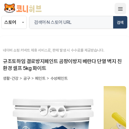
컨
텐
츠
검색
로
건
너
뛰
네이버 쇼핑 커넥트 제휴 서비스로, 판매 발생 시 수수료를 제공받습니다.
기
규조토하임 결로방지페인트 곰팡이방지 베란다 단열 벽지 친
환경 셀프 5kg 화이트
생활-건강
>
공구
>
페인트
>
수성페인트