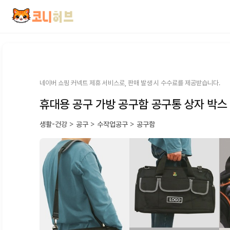
컨
텐
츠
로
건
너
뛰
네이버 쇼핑 커넥트 제휴 서비스로, 판매 발생 시 수수료를 제공받습니다.
기
휴대용 공구 가방 공구함 공구통 상자 박스
생활-건강
>
공구
>
수작업공구
>
공구함