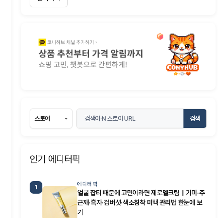
검색
인기 에디터픽
에디터 픽
1
얼굴 잡티 때문에 고민이라면 제로멜크림｜기미·주
근깨·흑자·검버섯·색소침착 미백 관리법 한눈에 보
기