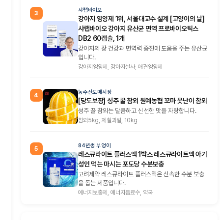
샤랩바이오
3
강아지 영양제 1위, 서울대교수 설계 [고양이의 날]
샤랩바이오 강아지 유산균 면역 프로바이오틱스
DB2 60캡슐, 1개
강아지의 장 건강과 면역력 증진에 도움을 주는 유산균
입니다.
강아지영양제, 강아지설사, 애견영양제
농수산도매시장
4
[당도보장] 성주 꿀 참외 원예농협 꼬마 못난이 참외
성주 꿀 참외는 달콤하고 신선한 맛을 자랑합니다.
참외5kg, 제철과일, 10kg
84년생 부엉이
5
레스큐라이트 플러스액 1박스 레스큐라이트액 아기
성인 먹는 마시는 포도당 수분보충
고려제약 레스큐라이트 플러스액은 신속한 수분 보충
을 돕는 제품입니다.
에너지보충제, 에너지음료수, 약국