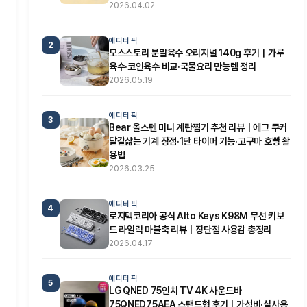
2026.04.02
에디터 픽
2
모스스토리 분말육수 오리지널 140g 후기｜가루
육수·코인육수 비교·국물요리 만능템 정리
2026.05.19
에디터 픽
3
Bear 올스텐 미니 계란찜기 추천 리뷰｜에그 쿠커
달걀삶는 기계 장점·1단 타이머 기능·고구마 호빵 활
용법
2026.03.25
에디터 픽
4
로지텍코리아 공식 Alto Keys K98M 무선 키보
드 라일락 마블축 리뷰｜장단점 사용감 총정리
2026.04.17
에디터 픽
5
LG QNED 75인치 TV 4K 사운드바
75QNED75AEA 스탠드형 후기｜가성비·실사용