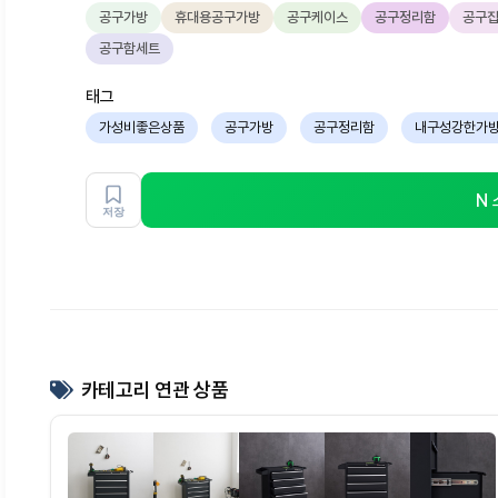
공구가방
휴대용공구가방
공구케이스
공구정리함
공구
공구함세트
태그
가성비좋은상품
공구가방
공구정리함
내구성강한가
N
저장
카테고리 연관 상품