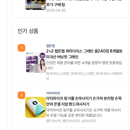
후기·구매 팁
2026.04.30
인기 상품
랩온랩
1
2+2 랩온랩 파라다이스 그레인 총240정 8개월분
미국산 버닝핏 그래인
건강한 체형 관리를 위한 4개월 분량의 영양 보충제입
니다.
파라다이스그레인, 파라다이스그래인, 파라다이스그레인버
닝
닥터라이프
2
닥터라이프 핑거풀 손마사지기 손가락 분리형 손목
안마 온열 지압 핸드마사지기
닥터라이프 핑거풀 손마사지기는 손가락 개별 마사지
와 온열 기능을 갖춘 편리한 제품입니다.
핸드마사지, 핸드마사지기, 손마사지기