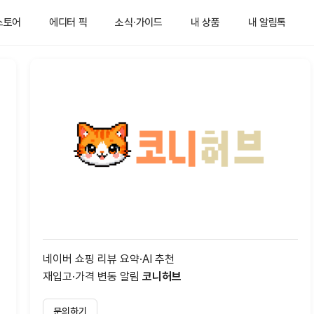
스토어
에디터 픽
소식·가이드
내 상품
내 알림톡
네이버 쇼핑 리뷰 요약·AI 추천
재입고·가격 변동 알림
코니허브
문의하기