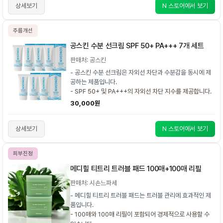
상세보기
N 스토어에서 보기
주름개선
공스킨 수분 선크림 SPF 50+ PA+++ 7개 세트
판매처: 공스킨
- 공스킨 수분 선크림은 자외선 차단과 수분감을 동시에 제
공하는 제품입니다.
- SPF 50+ 및 PA+++의 자외선 차단 지수를 제공합니다.
30,000원
상세보기
N 스토어에서 보기
피부진정
메디힐 티트리 트러블 패드 100매+100매 리필
판매처: 시손느파세
- 메디힐 티트리 트러블 패드는 트러블 관리에 효과적인 제
품입니다.
- 100매와 100매 리필이 포함되어 경제적으로 사용할 수