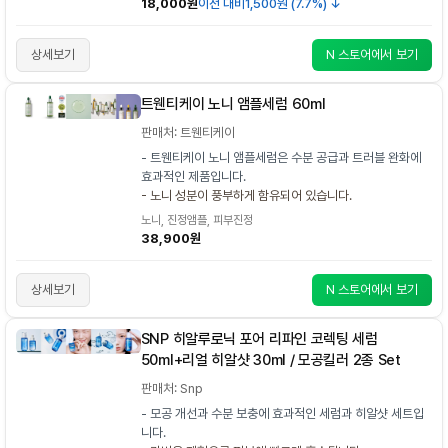
18,000원
이전 대비
1,500원 (7.7%) ↓
상세보기
N 스토어에서 보기
트웬티케이 노니 앰플세럼 60ml
판매처: 트웬티케이
- 트웬티케이 노니 앰플세럼은 수분 공급과 트러블 완화에
효과적인 제품입니다.
- 노니 성분이 풍부하게 함유되어 있습니다.
노니, 진정앰플, 피부진정
38,900원
상세보기
N 스토어에서 보기
SNP 히알루로닉 포어 리파인 코렉팅 세럼
50ml+리얼 히알샷 30ml / 모공킬러 2종 Set
판매처: Snp
- 모공 개선과 수분 보충에 효과적인 세럼과 히알샷 세트입
니다.