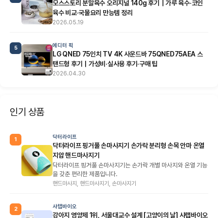
모스스토리 분말육수 오리지널 140g 후기｜가루 육수·코인
육수 비교·국물요리 만능템 정리
2026.05.19
에디터 픽
5
LG QNED 75인치 TV 4K 사운드바 75QNED75AEA 스
탠드형 후기｜가성비·실사용 후기·구매 팁
2026.04.30
인기 상품
닥터라이프
1
닥터라이프 핑거풀 손마사지기 손가락 분리형 손목 안마 온열
지압 핸드마사지기
닥터라이프 핑거풀 손마사지기는 손가락 개별 마사지와 온열 기능
을 갖춘 편리한 제품입니다.
핸드마사지, 핸드마사지기, 손마사지기
샤랩바이오
2
강아지 영양제 1위, 서울대교수 설계 [고양이의 날] 샤랩바이오