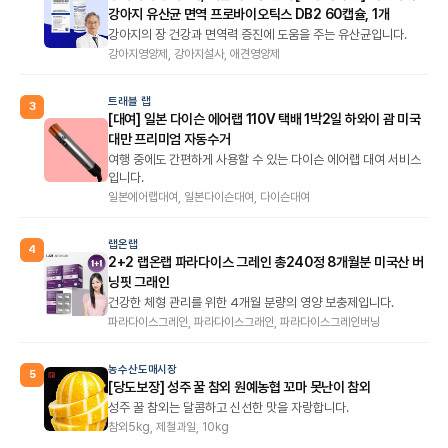
강아지 유산균 면역 프로바이오틱스 DB2 60캡슐, 1개
강아지의 장 건강과 면역력 증진에 도움을 주는 유산균입니다.
강아지영양제, 강아지설사, 애견영양제
트래블 랩
3
[대여] 일본 다이슨 에어랩 110V 택배 1박2일 하와이 괌 미국
대만 프리미엄 자동수거
여행 중에도 간편하게 사용할 수 있는 다이슨 에어랩 대여 서비스
입니다.
일본에어랩대여, 일본다이슨대여, 다이슨대여
랩온랩
4
2+2 랩온랩 파라다이스 그레인 총240정 8개월분 미국산 버
닝핏 그래인
건강한 체형 관리를 위한 4개월 분량의 영양 보충제입니다.
파라다이스그레인, 파라다이스그래인, 파라다이스그레인버닝
농수산도매시장
5
[당도보장] 성주 꿀 참외 원예농협 꼬마 못난이 참외
성주 꿀 참외는 달콤하고 신선한 맛을 자랑합니다.
참외5kg, 제철과일, 10kg