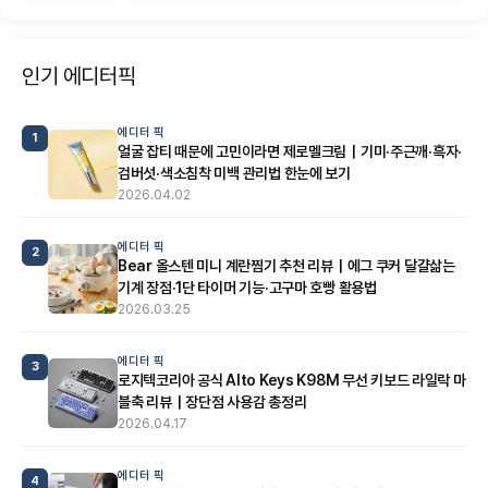
인기 에디터픽
에디터 픽
1
얼굴 잡티 때문에 고민이라면 제로멜크림｜기미·주근깨·흑자·
검버섯·색소침착 미백 관리법 한눈에 보기
2026.04.02
에디터 픽
2
Bear 올스텐 미니 계란찜기 추천 리뷰｜에그 쿠커 달걀삶는
기계 장점·1단 타이머 기능·고구마 호빵 활용법
2026.03.25
에디터 픽
3
로지텍코리아 공식 Alto Keys K98M 무선 키보드 라일락 마
블축 리뷰｜장단점 사용감 총정리
2026.04.17
에디터 픽
4