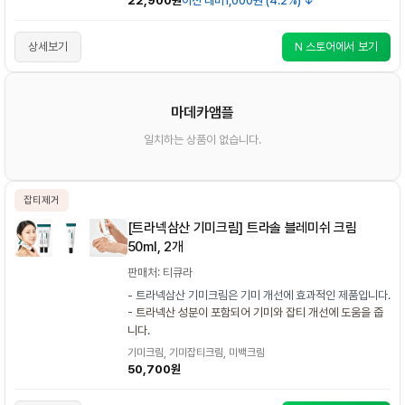
22,900원
이전 대비
1,000원 (4.2%) ↓
상세보기
N 스토어에서 보기
마데카앰플
일치하는 상품이 없습니다.
잡티제거
[트라넥삼산 기미크림] 트라솔 블레미쉬 크림
50ml, 2개
판매처: 티큐라
- 트라넥삼산 기미크림은 기미 개선에 효과적인 제품입니다.
- 트라넥산 성분이 포함되어 기미와 잡티 개선에 도움을 줍
니다.
기미크림, 기미잡티크림, 미백크림
50,700원