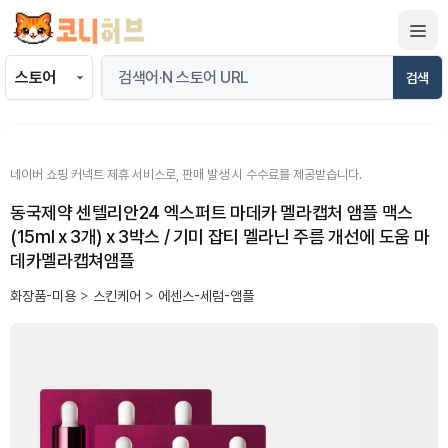
컨
텐
츠
검색
로
건
너
뛰
네이버 쇼핑 커넥트 제휴 서비스로, 판매 발생 시 수수료를 제공받습니다.
기
동국제약 센텔리안24 엑스퍼트 마데카 멜라캡처 앰플 맥스
(15ml x 3개) x 3박스 / 기미 잡티 멜라닌 주름 개선에 도움 마
데카멜라캡쳐앰플
화장품-미용
>
스킨케어
>
에센스-세럼-앰플