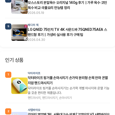
모스스토리 분말육수 오리지널 140g 후기｜가루 육수·코인
육수 비교·국물요리 만능템 정리
2026.05.19
에디터 픽
5
LG QNED 75인치 TV 4K 사운드바 75QNED75AEA 스
탠드형 후기｜가성비·실사용 후기·구매 팁
2026.04.30
인기 상품
닥터라이프
1
닥터라이프 핑거풀 손마사지기 손가락 분리형 손목 안마 온열
지압 핸드마사지기
닥터라이프 핑거풀 손마사지기는 손가락 개별 마사지와 온열 기능
을 갖춘 편리한 제품입니다.
핸드마사지, 핸드마사지기, 손마사지기
샤랩바이오
2
강아지 영양제 1위, 서울대교수 설계 [고양이의 날] 샤랩바이오