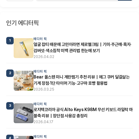
인기 에디터픽
에디터 픽
1
얼굴 잡티 때문에 고민이라면 제로멜크림｜기미·주근깨·흑자·
검버섯·색소침착 미백 관리법 한눈에 보기
2026.04.02
에디터 픽
2
Bear 올스텐 미니 계란찜기 추천 리뷰｜에그 쿠커 달걀삶는
기계 장점·1단 타이머 기능·고구마 호빵 활용법
2026.03.25
에디터 픽
3
로지텍코리아 공식 Alto Keys K98M 무선 키보드 라일락 마
블축 리뷰｜장단점 사용감 총정리
2026.04.17
에디터 픽
4