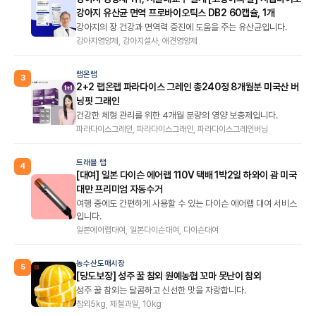
강아지 유산균 면역 프로바이오틱스 DB2 60캡슐, 1개
강아지의 장 건강과 면역력 증진에 도움을 주는 유산균입니다.
강아지영양제, 강아지설사, 애견영양제
랩온랩
3
2+2 랩온랩 파라다이스 그레인 총240정 8개월분 미국산 버
닝핏 그래인
건강한 체형 관리를 위한 4개월 분량의 영양 보충제입니다.
파라다이스그레인, 파라다이스그래인, 파라다이스그레인버닝
트래블 랩
4
[대여] 일본 다이슨 에어랩 110V 택배 1박2일 하와이 괌 미국
대만 프리미엄 자동수거
여행 중에도 간편하게 사용할 수 있는 다이슨 에어랩 대여 서비스
입니다.
일본에어랩대여, 일본다이슨대여, 다이슨대여
농수산도매시장
5
[당도보장] 성주 꿀 참외 원예농협 꼬마 못난이 참외
성주 꿀 참외는 달콤하고 신선한 맛을 자랑합니다.
참외5kg, 제철과일, 10kg