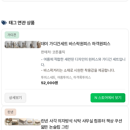
태그 연관 상품
가디건
데이 가디건세트 바스락원피스 하객원피스
판매처: 코튼홀릭
- 여름에 적합한 세련된 디자인의 원피스와 가디건 세트입니
다.
- 바스락거리는 소재로 시원한 착용감을 제공합니다.
투피스세트, 여름투피스, 하객룩투피스
52,000원
상세보기
N 스토어에서 보기
린넨
린넨 사각 의자방석 식탁 사무실 컴퓨터 책상 쿠션
얇은 논슬립 그린