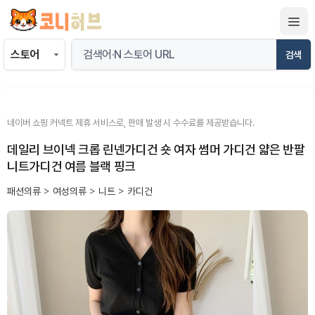
컨
텐
츠
검색
로
건
너
뛰
네이버 쇼핑 커넥트 제휴 서비스로, 판매 발생 시 수수료를 제공받습니다.
기
데일리 브이넥 크롭 린넨가디건 숏 여자 썸머 가디건 얇은 반팔
니트가디건 여름 블랙 핑크
패션의류
>
여성의류
>
니트
>
카디건