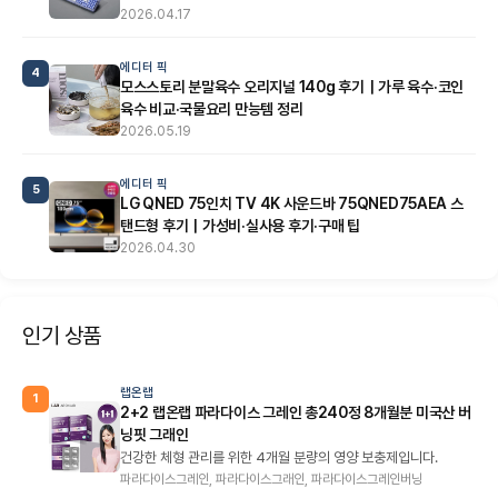
2026.04.17
에디터 픽
4
모스스토리 분말육수 오리지널 140g 후기｜가루 육수·코인
육수 비교·국물요리 만능템 정리
2026.05.19
에디터 픽
5
LG QNED 75인치 TV 4K 사운드바 75QNED75AEA 스
탠드형 후기｜가성비·실사용 후기·구매 팁
2026.04.30
인기 상품
랩온랩
1
2+2 랩온랩 파라다이스 그레인 총240정 8개월분 미국산 버
닝핏 그래인
건강한 체형 관리를 위한 4개월 분량의 영양 보충제입니다.
파라다이스그레인, 파라다이스그래인, 파라다이스그레인버닝