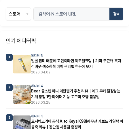
검색
인기 에디터픽
에디터 픽
1
얼굴 잡티 때문에 고민이라면 제로멜크림｜기미·주근깨·흑자·
검버섯·색소침착 미백 관리법 한눈에 보기
2026.04.02
에디터 픽
2
Bear 올스텐 미니 계란찜기 추천 리뷰｜에그 쿠커 달걀삶는
기계 장점·1단 타이머 기능·고구마 호빵 활용법
2026.03.25
에디터 픽
3
로지텍코리아 공식 Alto Keys K98M 무선 키보드 라일락 마
블축 리뷰｜장단점 사용감 총정리