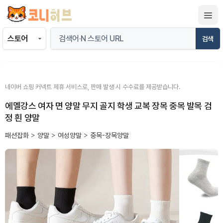
컨
텐
츠
검색
로
건
너
뛰
네이버 쇼핑 커넥트 제휴 서비스로, 판매 발생 시 수수료를 제공받습니다.
기
에멜강스 여자 면 양말 무지 골지 학생 교복 장목 중목 발목 검
정 흰 양말
패션잡화
>
양말
>
여성양말
>
중목-장목양말