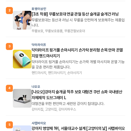
호랭이상인
2
[3초 착용] 무릎보호대 연골 관절 등산 슬개골 슬개건 러닝
무릎보호대는 등산과 러닝 시 무릎을 안전하게 보호해주는 제품입
니다.
무릎보호, 무릎보호용품, 무릎관절보호대
닥터라이프
3
닥터라이프 핑거풀 손마사지기 손가락 분리형 손목 안마 온열
지압 핸드마사지기
닥터라이프 핑거풀 손마사지기는 손가락 개별 마사지와 온열 기능
을 갖춘 편리한 제품입니다.
핸드마사지, 핸드마사지기, 손마사지기
냐오오
4
[냐오오]강아지 슬개골 척추 보호 대형견 쿠션 쇼파 국내생산
자체제작 도브그레이 L
대형견을 위한 편안하고 세련된 강아지 침대입니다.
강아지집, 고양이집, 강아지하우스
샤랩바이오
5
강아지 영양제 1위, 서울대교수 설계 [고양이의 날] 샤랩바이오