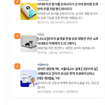
닥터라이프
3
닥터라이프 핑거풀 손마사지기 손가락 분리형 손목
안마 온열 지압 핸드마사지기
닥터라이프 핑거풀 손마사지기는 손가락 개별 마사지
와 온열 기능을 갖춘 편리한 제품입니다.
핸드마사지, 핸드마사지기, 손마사지기
냐오오
4
[냐오오]강아지 슬개골 관절 보호 대형견 쿠션 쇼파
국내생산 자체제작 도브그레이 L
대형견을 위한 편안하고 세련된 강아지 침대입니다.
강아지집, 고양이집, 강아지하우스
샤랩바이오
5
강아지 영양제 1위, 서울대교수 설계 [고양이의 날]
샤랩바이오 강아지 유산균 면역 프로바이오틱스
DB2 60캡슐, 1개
강아지의 장 건강과 면역력 증진에 도움을 주는 유산균
입니다.
강아지영양제, 강아지설사, 애견영양제