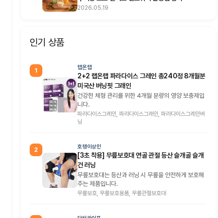
2026.05.19
인기 상품
랩온랩
1
2+2 랩온랩 파라다이스 그레인 총240정 8개월분
미국산 버닝핏 그래인
건강한 체형 관리를 위한 4개월 분량의 영양 보충제입
니다.
파라다이스그레인, 파라다이스그래인, 파라다이스그레인버
닝
호랭이상인
2
[3초 착용] 무릎보호대 연골 관절 등산 슬개골 슬개
건 러닝
무릎보호대는 등산과 러닝 시 무릎을 안전하게 보호해
주는 제품입니다.
무릎보호, 무릎보호용품, 무릎관절보호대