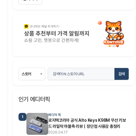
검색
인기 에디터픽
에디터 픽
1
로지텍코리아 공식 Alto Keys K98M 무선 키보
드 라일락 마블축 리뷰｜장단점 사용감 총정리
2026.04.17