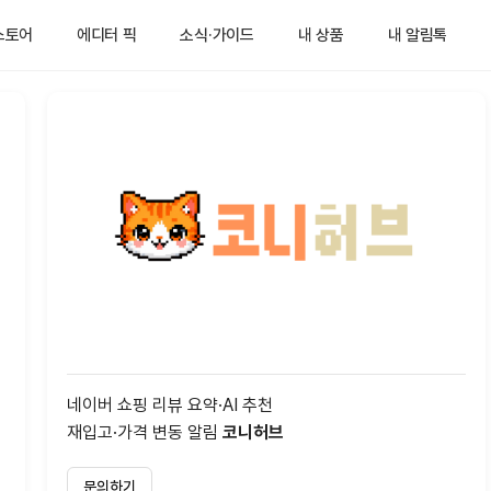
스토어
에디터 픽
소식·가이드
내 상품
내 알림톡
네이버 쇼핑 리뷰 요약·AI 추천
재입고·가격 변동 알림
코니허브
문의하기