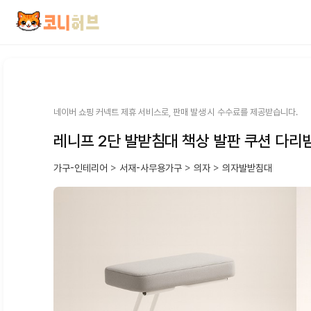
컨
텐
츠
로
건
너
뛰
네이버 쇼핑 커넥트 제휴 서비스로, 판매 발생 시 수수료를 제공받습니다.
기
레니프 2단 발받침대 책상 발판 쿠션 다
가구-인테리어
>
서재-사무용가구
>
의자
>
의자발받침대