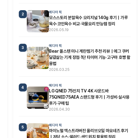
에디터 픽
2
모스스토리 분말육수 오리지널 140g 후기｜가루
육수·코인육수 비교·국물요리 만능템 정리
2026.05.19
에디터 픽
3
Bear 올스텐 미니 계란찜기 추천 리뷰｜에그 쿠커
달걀삶는 기계 장점·1단 타이머 기능·고구마 호빵 활
용법
2026.03.25
에디터 픽
4
LG QNED 75인치 TV 4K 사운드바
75QNED75AEA 스탠드형 후기｜가성비·실사용
후기·구매 팁
2026.04.30
에디터 픽
5
마이노멀 엑스트라버진 올리브오일 마요네즈 후기
｜저당 소스·샐러드·샌드위치 활용법 정리