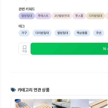
관련 키워드
발받침대
풋레스트
2단발받친대
풋스툴
다리받침대
태그
가구
다리받침대
발받침대
책상용품
쿠션
N
저장
카테고리 연관 상품