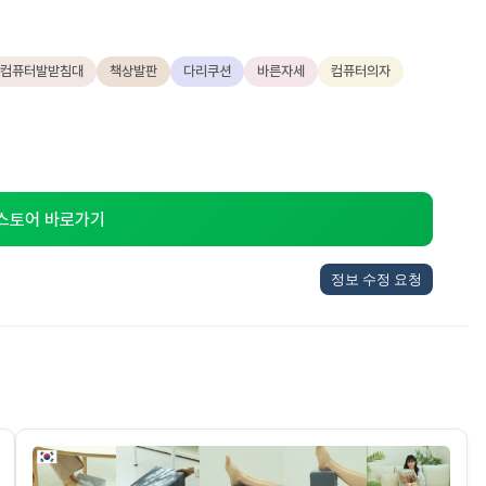
컴퓨터발받침대
책상발판
다리쿠션
바른자세
컴퓨터의자
 스토어 바로가기
정보 수정 요청