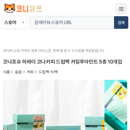
컨
텐
츠
검색
로
건
너
뛰
네이버 쇼핑 커넥트 제휴 서비스로, 판매 발생 시 수수료를 제공받습니다.
기
코나포유 하와이 코나커피 드립백 카일루아민트 5종 10개입
식품
>
음료
>
커피
>
드립백-티백