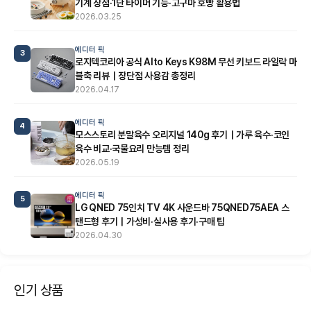
기계 장점·1단 타이머 기능·고구마 호빵 활용법
2026.03.25
에디터 픽
3
로지텍코리아 공식 Alto Keys K98M 무선 키보드 라일락 마
블축 리뷰｜장단점 사용감 총정리
2026.04.17
에디터 픽
4
모스스토리 분말육수 오리지널 140g 후기｜가루 육수·코인
육수 비교·국물요리 만능템 정리
2026.05.19
에디터 픽
5
LG QNED 75인치 TV 4K 사운드바 75QNED75AEA 스
탠드형 후기｜가성비·실사용 후기·구매 팁
2026.04.30
인기 상품