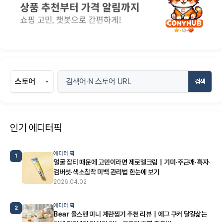
검색
인기 에디터픽
에디터 픽
1
얼굴 잡티 때문에 고민이라면 제로멜크림｜기미·주근깨·흑자·
검버섯·색소침착 미백 관리법 한눈에 보기
2026.04.02
에디터 픽
2
Bear 올스텐 미니 계란찜기 추천 리뷰｜에그 쿠커 달걀삶는