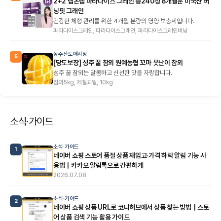
2+2 랩온랩 파라다이스 그레인 총240정 8개월분 미국산 버
닝핏 그래인
건강한 체형 관리를 위한 4개월 분량의 영양 보충제입니다.
파라다이스그레인, 파라다이스그래인, 파라다이스그레인버닝
농수산도매시장
5
[당도보장] 성주 꿀 참외 원예농협 꼬마 못난이 참외
성주 꿀 참외는 달콤하고 신선한 맛을 자랑합니다.
참외5kg, 제철과일, 10kg
소식·가이드
소식·가이드
1
네이버 쇼핑 스토어 품절 상품 재입고·가격 하락 알림 기능 사
용법｜카카오 알림톡으로 간편하게
2026.07.08
소식·가이드
2
네이버 쇼핑 상품 URL로 코니허브에서 상품 찾는 방법｜스토
어 상품 검색 기능 활용 가이드