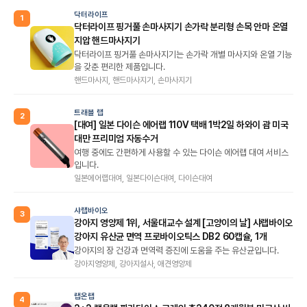
닥터라이프
1
닥터라이프 핑거풀 손마사지기 손가락 분리형 손목 안마 온열
지압 핸드마사지기
닥터라이프 핑거풀 손마사지기는 손가락 개별 마사지와 온열 기능
을 갖춘 편리한 제품입니다.
핸드마사지, 핸드마사지기, 손마사지기
트래블 랩
2
[대여] 일본 다이슨 에어랩 110V 택배 1박2일 하와이 괌 미국
대만 프리미엄 자동수거
여행 중에도 간편하게 사용할 수 있는 다이슨 에어랩 대여 서비스
입니다.
일본에어랩대여, 일본다이슨대여, 다이슨대여
샤랩바이오
3
강아지 영양제 1위, 서울대교수 설계 [고양이의 날] 샤랩바이오
강아지 유산균 면역 프로바이오틱스 DB2 60캡슐, 1개
강아지의 장 건강과 면역력 증진에 도움을 주는 유산균입니다.
강아지영양제, 강아지설사, 애견영양제
랩온랩
4