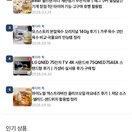
Bear 올스텐 미니 계란찜기 추천 리뷰｜에그 쿠커 달걀삶는
기계 장점·1단 타이머 기능·고구마 호빵 활용법
2026.03.25
에디터 픽
3
모스스토리 분말육수 오리지널 140g 후기｜가루 육수·코인
육수 비교·국물요리 만능템 정리
2026.05.19
에디터 픽
4
LG QNED 75인치 TV 4K 사운드바 75QNED75AEA 스
탠드형 후기｜가성비·실사용 후기·구매 팁
2026.04.30
에디터 픽
5
마이노멀 엑스트라버진 올리브오일 마요네즈 후기｜저당 소스
·샐러드·샌드위치 활용법 정리
2026.05.19
인기 상품