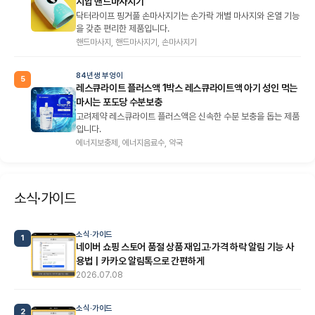
지압 핸드마사지기
닥터라이프 핑거풀 손마사지기는 손가락 개별 마사지와 온열 기능
을 갖춘 편리한 제품입니다.
핸드마사지, 핸드마사지기, 손마사지기
84년생 부엉이
5
레스큐라이트 플러스액 1박스 레스큐라이트액 아기 성인 먹는
마시는 포도당 수분보충
고려제약 레스큐라이트 플러스액은 신속한 수분 보충을 돕는 제품
입니다.
에너지보충제, 에너지음료수, 약국
소식·가이드
소식·가이드
1
네이버 쇼핑 스토어 품절 상품 재입고·가격 하락 알림 기능 사
용법｜카카오 알림톡으로 간편하게
2026.07.08
소식·가이드
2