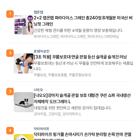
랩온랩
1
2+2 랩온랩 파라다이스 그레인 총240정 8개월분 미국산 버
닝핏 그래인
건강한 체형 관리를 위한 4개월 분량의 영양 보충제입니다.
파라다이스그레인, 파라다이스그래인, 파라다이스그레인버닝
호랭이상인
2
[3초 착용] 무릎보호대 연골 관절 등산 슬개골 슬개건 러닝
무릎보호대는 등산과 러닝 시 무릎을 안전하게 보호해주는 제품입
니다.
무릎보호, 무릎보호용품, 무릎관절보호대
냐오오
3
[냐오오]강아지 슬개골 관절 보호 대형견 쿠션 쇼파 국내생산
자체제작 도브그레이 L
대형견을 위한 편안하고 세련된 강아지 침대입니다.
강아지집, 고양이집, 강아지하우스
닥터라이프
4
닥터라이프 핑거풀 손마사지기 손가락 분리형 손목 안마 온열