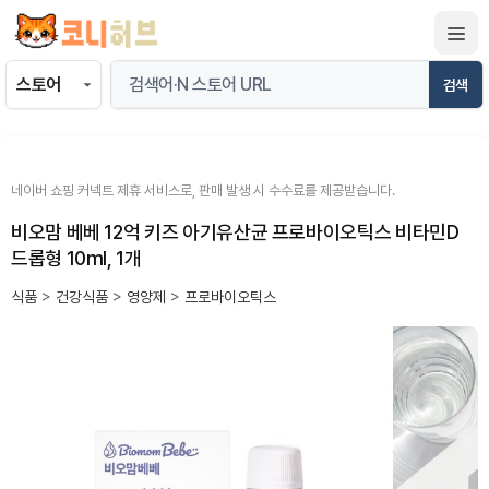
컨
텐
츠
검색
로
건
너
뛰
네이버 쇼핑 커넥트 제휴 서비스로, 판매 발생 시 수수료를 제공받습니다.
기
비오맘 베베 12억 키즈 아기유산균 프로바이오틱스 비타민D
드롭형 10ml, 1개
식품
>
건강식품
>
영양제
>
프로바이오틱스