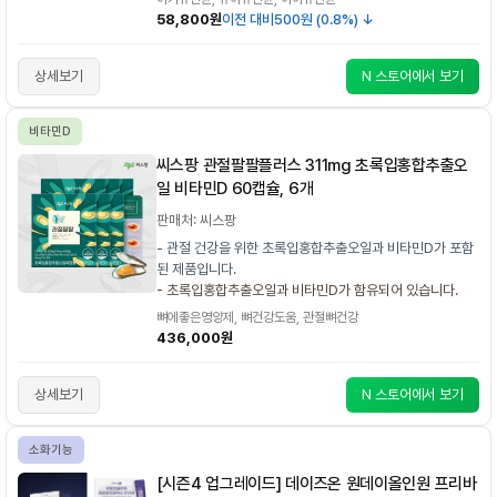
58,800원
이전 대비
500원 (0.8%) ↓
상세보기
N 스토어에서 보기
비타민D
씨스팡 관절팔팔플러스 311mg 초록입홍합추출오
일 비타민D 60캡슐, 6개
판매처: 씨스팡
- 관절 건강을 위한 초록입홍합추출오일과 비타민D가 포함
된 제품입니다.
- 초록입홍합추출오일과 비타민D가 함유되어 있습니다.
뼈에좋은영양제, 뼈건강도움, 관절뼈건강
436,000원
상세보기
N 스토어에서 보기
소화기능
[시즌4 업그레이드] 데이즈온 원데이올인원 프리바