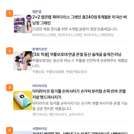
랩온랩
1
2+2 랩온랩 파라다이스 그레인 총240정 8개월분 미국산 버
닝핏 그래인
건강한 체형 관리를 위한 4개월 분량의 영양 보충제입니다.
파라다이스그레인, 파라다이스그래인, 파라다이스그레인버닝
호랭이상인
2
[3초 착용] 무릎보호대 연골 관절 등산 슬개골 슬개건 러닝
무릎보호대는 등산과 러닝 시 무릎을 안전하게 보호해주는 제품입
니다.
무릎보호, 무릎보호용품, 무릎관절보호대
닥터라이프
3
닥터라이프 핑거풀 손마사지기 손가락 분리형 손목 안마 온열
지압 핸드마사지기
닥터라이프 핑거풀 손마사지기는 손가락 개별 마사지와 온열 기능
을 갖춘 편리한 제품입니다.
핸드마사지, 핸드마사지기, 손마사지기
샤랩바이오
4
강아지 영양제 1위, 서울대교수 설계 [고양이의 날] 샤랩바이오