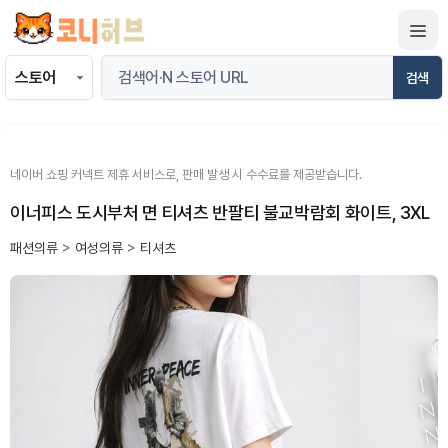
컨
텐
츠
검색
로
건
너
뛰
네이버 쇼핑 커넥트 제휴 서비스로, 판매 발생 시 수수료를 제공받습니다.
기
이너피스 도시부처 면 티셔츠 반팔티 불교박람회 화이트, 3XL
패션의류
>
여성의류
>
티셔츠