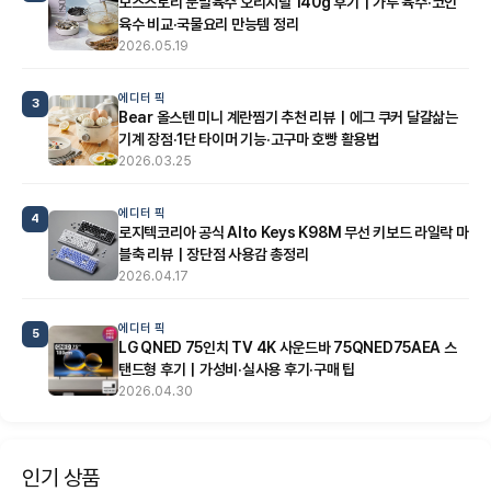
모스스토리 분말육수 오리지널 140g 후기｜가루 육수·코인
육수 비교·국물요리 만능템 정리
2026.05.19
에디터 픽
3
Bear 올스텐 미니 계란찜기 추천 리뷰｜에그 쿠커 달걀삶는
기계 장점·1단 타이머 기능·고구마 호빵 활용법
2026.03.25
에디터 픽
4
로지텍코리아 공식 Alto Keys K98M 무선 키보드 라일락 마
블축 리뷰｜장단점 사용감 총정리
2026.04.17
에디터 픽
5
LG QNED 75인치 TV 4K 사운드바 75QNED75AEA 스
탠드형 후기｜가성비·실사용 후기·구매 팁
2026.04.30
인기 상품