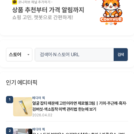
검색
인기 에디터픽
에디터 픽
1
얼굴 잡티 때문에 고민이라면 제로멜크림｜기미·주근깨·흑자·
검버섯·색소침착 미백 관리법 한눈에 보기
2026.04.02
에디터 픽
2