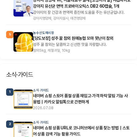
강아지 유산균 면역 프로바이오틱스 DB2 60캡슐, 1개
강아지의 장 건강과 면역력 증진에 도움을 주는 유산균입니다.
강아지영양제, 강아지설사, 애견영양제
농수산도매시장
5
[당도보장] 성주 꿀 참외 원예농협 꼬마 못난이 참외
성주 꿀 참외는 달콤하고 신선한 맛을 자랑합니다.
참외5kg, 제철과일, 10kg
소식·가이드
소식·가이드
1
네이버 쇼핑 스토어 품절 상품 재입고·가격 하락 알림 기능 사
용법｜카카오 알림톡으로 간편하게
2026.07.08
소식·가이드
2
네이버 쇼핑 상품 URL로 코니허브에서 상품 찾는 방법｜스토
어 상품 검색 기능 활용 가이드