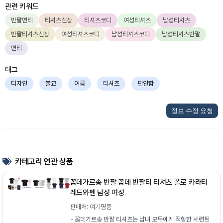
관련 키워드
반팔면티
티셔츠신상
티셔츠코디
여성티셔츠
남성티셔츠
반팔티셔츠신상
여성티셔츠코디
남성티셔츠코디
남성티셔츠반팔
면티
태그
디자인
불교
여름
티셔츠
편안함
정보 수정 요청
카테고리 연관 상품
꼼데가르송 반팔 꼼데 반팔티 티셔츠 폴로 카라티
레드와펜 남성 여성
판매처: 여기명품
- 꼼데가르송 반팔 티셔츠는 남녀 모두에게 적합한 세련된