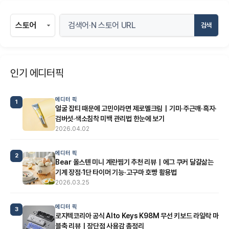
검색
인기 에디터픽
에디터 픽
1
얼굴 잡티 때문에 고민이라면 제로멜크림｜기미·주근깨·흑자·
검버섯·색소침착 미백 관리법 한눈에 보기
2026.04.02
에디터 픽
2
Bear 올스텐 미니 계란찜기 추천 리뷰｜에그 쿠커 달걀삶는
기계 장점·1단 타이머 기능·고구마 호빵 활용법
2026.03.25
에디터 픽
3
로지텍코리아 공식 Alto Keys K98M 무선 키보드 라일락 마
블축 리뷰｜장단점 사용감 총정리