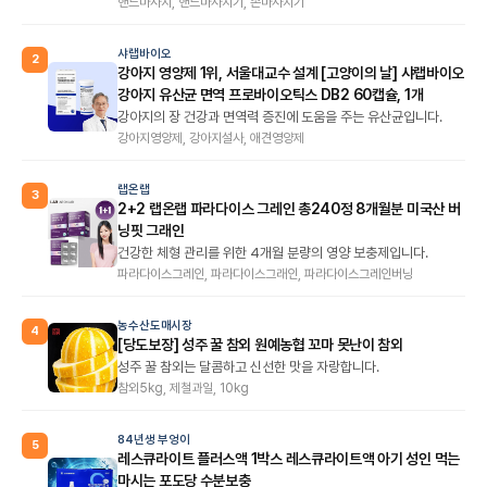
핸드마사지, 핸드마사지기, 손마사지기
샤랩바이오
2
강아지 영양제 1위, 서울대교수 설계 [고양이의 날] 샤랩바이오
강아지 유산균 면역 프로바이오틱스 DB2 60캡슐, 1개
강아지의 장 건강과 면역력 증진에 도움을 주는 유산균입니다.
강아지영양제, 강아지설사, 애견영양제
랩온랩
3
2+2 랩온랩 파라다이스 그레인 총240정 8개월분 미국산 버
닝핏 그래인
건강한 체형 관리를 위한 4개월 분량의 영양 보충제입니다.
파라다이스그레인, 파라다이스그래인, 파라다이스그레인버닝
농수산도매시장
4
[당도보장] 성주 꿀 참외 원예농협 꼬마 못난이 참외
성주 꿀 참외는 달콤하고 신선한 맛을 자랑합니다.
참외5kg, 제철과일, 10kg
84년생 부엉이
5
레스큐라이트 플러스액 1박스 레스큐라이트액 아기 성인 먹는
마시는 포도당 수분보충