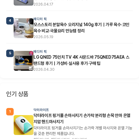
2026.04.17
에디터 픽
4
모스스토리 분말육수 오리지널 140g 후기｜가루 육수·코인
육수 비교·국물요리 만능템 정리
2026.05.19
에디터 픽
5
LG QNED 75인치 TV 4K 사운드바 75QNED75AEA 스
탠드형 후기｜가성비·실사용 후기·구매 팁
2026.04.30
인기 상품
닥터라이프
1
닥터라이프 핑거풀 손마사지기 손가락 분리형 손목 안마 온열
지압 핸드마사지기
닥터라이프 핑거풀 손마사지기는 손가락 개별 마사지와 온열 기능
을 갖춘 편리한 제품입니다.