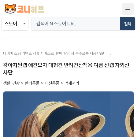
컨
텐
츠
검색
로
건
너
뛰
네이버 쇼핑 커넥트 제휴 서비스로, 판매 발생 시 수수료를 제공받습니다.
기
강아지썬캡 애견모자 대형견 반려견산책용 여름 선캡 자외선
차단
생활-건강
>
반려동물
>
패션용품
>
액세서리