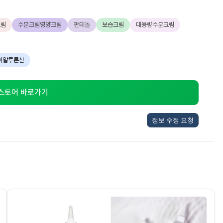
크림
수분크림영양크림
판테놀
보습크림
대용량수분크림
히알루론산
 스토어 바로가기
정보 수정 요청