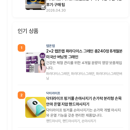
후기·구매 팁
2026.04.30
인기 상품
랩온랩
1
2+2 랩온랩 파라다이스 그레인 총240정 8개월분
미국산 버닝핏 그래인
건강한 체형 관리를 위한 4개월 분량의 영양 보충제입
니다.
파라다이스그레인, 파라다이스그래인, 파라다이스그레인버
닝
닥터라이프
2
닥터라이프 핑거풀 손마사지기 손가락 분리형 손목
안마 온열 지압 핸드마사지기
닥터라이프 핑거풀 손마사지기는 손가락 개별 마사지
와 온열 기능을 갖춘 편리한 제품입니다.
핸드마사지, 핸드마사지기, 손마사지기