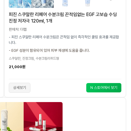
피진 스쿠알란 리페어 수분크림 끈적임없는 EGF 고보습 수딩
진정 저자극 120ml, 1개
판매처: 더햅
- 피진 스쿠알란 리페어 수분크림은 끈적임 없이 즉각적인 쿨링 효과를 제공합
니다.
- EGF 성분이 함유되어 있어 피부 재생에 도움을 줍니다.
스쿠알란, 진정크림, 수분크림리퀴드형
21,000원
상세보기
N 스토어에서 보기