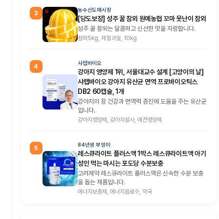
농수산도매시장
3
[당도보장] 성주 꿀 참외 원예농협 꼬마 못난이 참외
성주 꿀 참외는 달콤하고 신선한 맛을 자랑합니다.
참외5kg, 제철과일, 10kg
샤랩바이오
4
강아지 영양제 1위, 서울대교수 설계 [고양이의 날]
샤랩바이오 강아지 유산균 면역 프로바이오틱스
DB2 60캡슐, 1개
강아지의 장 건강과 면역력 증진에 도움을 주는 유산균
입니다.
강아지영양제, 강아지설사, 애견영양제
84년생 부엉이
5
레스큐라이트 플러스액 1박스 레스큐라이트액 아기
성인 먹는 마시는 포도당 수분보충
고려제약 레스큐라이트 플러스액은 신속한 수분 보충
을 돕는 제품입니다.
에너지보충제, 에너지음료수, 약국