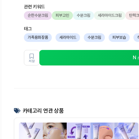
관련 키워드
순한수분크림
피부고민
수분크림
세라마이드크림
탄력
태그
가족용화장품
세라마이드
수분크림
피부보습
N
저장
카테고리 연관 상품