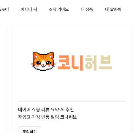
스토어
에디터 픽
소식·가이드
내 상품
내 알림톡
네이버 쇼핑 리뷰 요약·AI 추천
재입고·가격 변동 알림
코니허브
문의하기