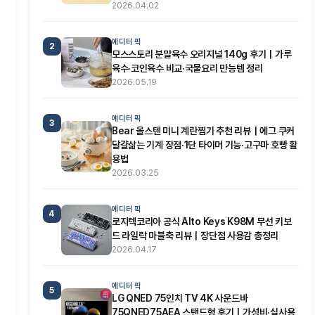
2026.04.02
에디터 픽
2
모스스토리 분말육수 오리지널 140g 후기｜가루
육수·코인육수 비교·국물요리 만능템 정리
2026.05.19
에디터 픽
3
Bear 올스텐 미니 계란찜기 추천 리뷰｜에그 쿠커
달걀삶는 기계 장점·1단 타이머 기능·고구마 호빵 활
용법
2026.03.25
에디터 픽
4
로지텍코리아 공식 Alto Keys K98M 무선 키보
드 라일락 마블축 리뷰｜장단점 사용감 총정리
2026.04.17
에디터 픽
5
LG QNED 75인치 TV 4K 사운드바
75QNED75AEA 스탠드형 후기｜가성비·실사용