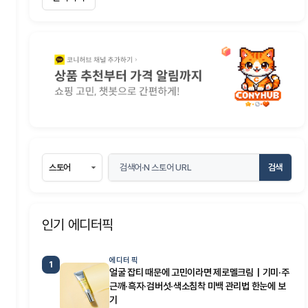
검색
인기 에디터픽
에디터 픽
1
얼굴 잡티 때문에 고민이라면 제로멜크림｜기미·주
근깨·흑자·검버섯·색소침착 미백 관리법 한눈에 보
기