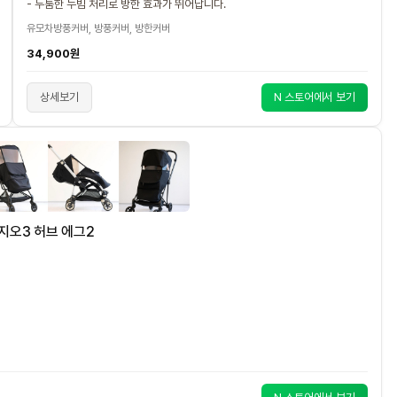
- 두툼한 누빔 처리로 방한 효과가 뛰어납니다.
유모차방풍커버, 방풍커버, 방한커버
34,900원
상세보기
N 스토어에서 보기
지오3 허브 에그2