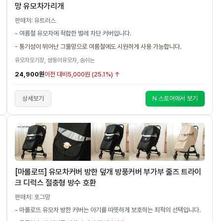
망 유모차가리개
판매처: 유트러스
- 여름철 유모차에 적합한 벌레 차단 커버입니다.
- 통기성이 뛰어난 그물망으로 여름철에도 시원하게 사용 가능합니다.
유모차모기장, 쌍둥이유모차, 숨쉬는
24,900원
이전 대비
5,000원 (25.1%) ↑
상세보기
N 스토어에서 보기
[마롤로뜨] 유모차커버 방한 덮개 방풍커버 부가부 줄즈 트라이
크 디럭스 절충형 방수 호환
판매처: 포그망
- 마롤로뜨 유모차 방한 커버는 아기를 따뜻하게 보호하는 최적의 선택입니다.