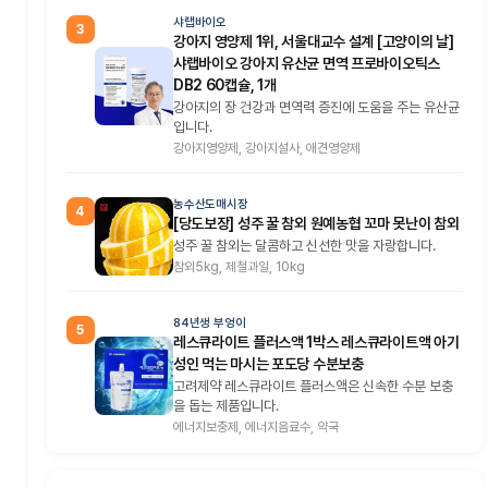
샤랩바이오
3
강아지 영양제 1위, 서울대교수 설계 [고양이의 날]
샤랩바이오 강아지 유산균 면역 프로바이오틱스
DB2 60캡슐, 1개
강아지의 장 건강과 면역력 증진에 도움을 주는 유산균
입니다.
강아지영양제, 강아지설사, 애견영양제
농수산도매시장
4
[당도보장] 성주 꿀 참외 원예농협 꼬마 못난이 참외
성주 꿀 참외는 달콤하고 신선한 맛을 자랑합니다.
참외5kg, 제철과일, 10kg
84년생 부엉이
5
레스큐라이트 플러스액 1박스 레스큐라이트액 아기
성인 먹는 마시는 포도당 수분보충
고려제약 레스큐라이트 플러스액은 신속한 수분 보충
을 돕는 제품입니다.
에너지보충제, 에너지음료수, 약국