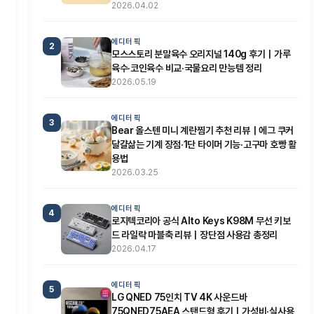
2026.04.02
에디터 픽
2
모스스토리 분말육수 오리지널 140g 후기｜가루
육수·코인육수 비교·국물요리 만능템 정리
2026.05.19
에디터 픽
3
Bear 올스텐 미니 계란찜기 추천 리뷰｜에그 쿠커
달걀삶는 기계 장점·1단 타이머 기능·고구마 호빵 활
용법
2026.03.25
에디터 픽
4
로지텍코리아 공식 Alto Keys K98M 무선 키보
드 라일락 마블축 리뷰｜장단점 사용감 총정리
2026.04.17
에디터 픽
5
LG QNED 75인치 TV 4K 사운드바
75QNED75AEA 스탠드형 후기｜가성비·실사용