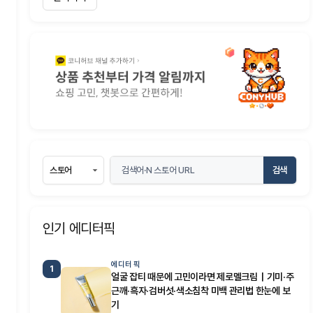
검색
인기 에디터픽
에디터 픽
1
얼굴 잡티 때문에 고민이라면 제로멜크림｜기미·주
근깨·흑자·검버섯·색소침착 미백 관리법 한눈에 보
기