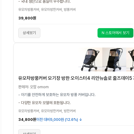
- 국내 생산으로 품질이 우수합니다.
유모차방풍커버, 유모차방한커버, 방풍커버
39,800원
상세보기
N 스토어에서 보기
유모차방풍커버 모기장 방한 오이스터4 리안뉴솔로 줄즈데이5 
판매처: 오맘 omom
- 아기를 안전하게 보호하는 유모차 방풍 커버입니다.
- 다양한 유모차 모델에 호환됩니다.
유모차방풍커버, 유모차방한커버, 방한커버
34,800원
이전 대비
5,000원 (12.6%) ↓