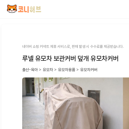
컨
텐
츠
로
건
너
뛰
네이버 쇼핑 커넥트 제휴 서비스로, 판매 발생 시 수수료를 제공받습니다.
기
루넬 유모차 보관커버 덮개 유모차커버
출산-육아
>
유모차
>
유모차용품
>
유모차커버