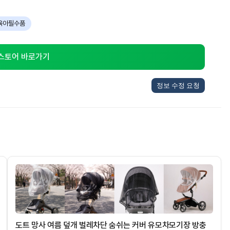
육아필수품
 스토어 바로가기
정보 수정 요청
도트 망사 여름 덮개 벌레차단 숨쉬는 커버 유모차모기장 방충