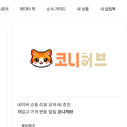
스토어
에디터 픽
소식·가이드
내 상품
내 알림톡
네이버 쇼핑 리뷰 요약·AI 추천
재입고·가격 변동 알림
코니허브
문의하기