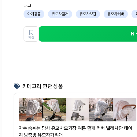
태그
아기용품
유모차덮개
유모차보관
유모차커버
N
저장
카테고리 연관 상품
자수 숨쉬는 망사 유모차모기장 여름 덮개 커버 벌레차단 데이
지 방충망 유모차가리개