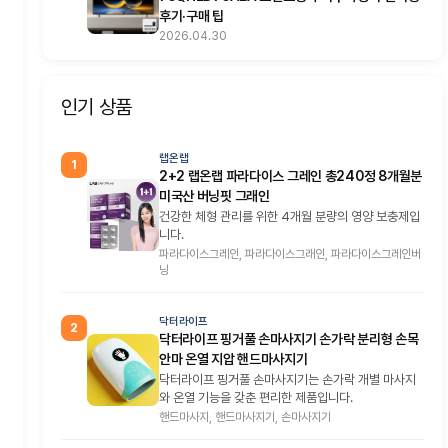
후기·구매 팁
2026.04.30
인기 상품
랩온랩
1
2+2 랩온랩 파라다이스 그레인 총240정 8개월분
미국산 버닝핏 그래인
건강한 체형 관리를 위한 4개월 분량의 영양 보충제입
니다.
파라다이스그레인, 파라다이스그래인, 파라다이스그레인버
닝
닥터라이프
2
닥터라이프 핑거풀 손마사지기 손가락 분리형 손목
안마 온열 지압 핸드마사지기
닥터라이프 핑거풀 손마사지기는 손가락 개별 마사지
와 온열 기능을 갖춘 편리한 제품입니다.
핸드마사지, 핸드마사지기, 손마사지기