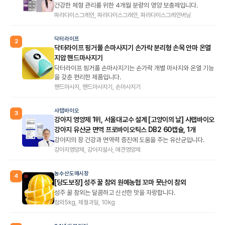
건강한 체형 관리를 위한 4개월 분량의 영양 보충제입니다.
파라다이스그레인, 파라다이스그래인, 파라다이스그레인버닝
닥터라이프
2
닥터라이프 핑거풀 손마사지기 손가락 분리형 손목 안마 온열
지압 핸드마사지기
닥터라이프 핑거풀 손마사지기는 손가락 개별 마사지와 온열 기능
을 갖춘 편리한 제품입니다.
핸드마사지, 핸드마사지기, 손마사지기
샤랩바이오
3
강아지 영양제 1위, 서울대교수 설계 [고양이의 날] 샤랩바이오
강아지 유산균 면역 프로바이오틱스 DB2 60캡슐, 1개
강아지의 장 건강과 면역력 증진에 도움을 주는 유산균입니다.
강아지영양제, 강아지설사, 애견영양제
농수산도매시장
4
[당도보장] 성주 꿀 참외 원예농협 꼬마 못난이 참외
성주 꿀 참외는 달콤하고 신선한 맛을 자랑합니다.
참외5kg, 제철과일, 10kg