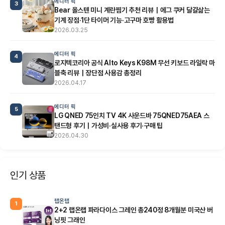
에디터 픽
3
Bear 올스텐 미니 계란찜기 추천 리뷰｜에그 쿠커 달걀삶는
기계 장점·1단 타이머 기능·고구마 호빵 활용법
2026.03.25
에디터 픽
4
로지텍코리아 공식 Alto Keys K98M 무선 키보드 라일락 마
블축 리뷰｜장단점 사용감 총정리
2026.04.17
에디터 픽
5
LG QNED 75인치 TV 4K 사운드바 75QNED75AEA 스
탠드형 후기｜가성비·실사용 후기·구매 팁
2026.04.30
인기 상품
랩온랩
1
2+2 랩온랩 파라다이스 그레인 총240정 8개월분 미국산 버
닝핏 그래인