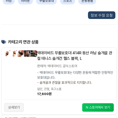
러닝
마라톤
무릎보호대
스포츠
운동용품
정보 수정 요청
카테고리 연관 상품
맥데이비드 무릎보호대 414R 등산 러닝 슬개골 관
절 테니스 슬개건 헬스 블랙, L
판매처: 맥데이비드 공식스토어
- 맥데이비드 무릎보호대는 다양한 운동에 적합한 안정적인
보호대입니다.
- 슬개골과 관절을 효과적으로 지지합니다.
얇은, 관절, 축구소품
17,600원
상세보기
N 스토어에서 보기