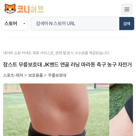
컨
텐
츠
검색
로
건
너
뛰
네이버 쇼핑 커넥트 제휴 서비스로, 판매 발생 시 수수료를 제공받습니다.
기
잠스트 무릎보호대 JK밴드 연골 러닝 마라톤 축구 농구 자전거
스포츠-레저
>
보호용품
>
무릎보호대