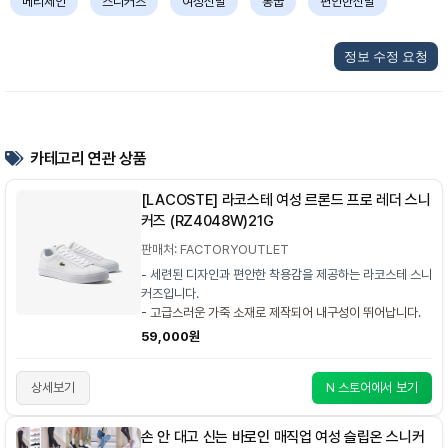
메리제인
스니커즈
여성신발
통굽
편안한신발
정보 수정 요청
카테고리 연관 상품
[LACOSTE] 라코스테 여성 르론드 프로 레더 스니
커즈 (RZ4048W)21G
판매처: FACTORYOUTLET
- 세련된 디자인과 편안한 착용감을 제공하는 라코스테 스니
커즈입니다.
- 고급스러운 가죽 소재로 제작되어 내구성이 뛰어납니다.
59,000원
상세보기
N 스토어에서 보기
손 안 대고 신는 바로인 매직업 여성 슬립온 스니커