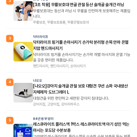
2
[3초 착용] 무릎보호대 연골 관절 등산 슬개골 슬개건 러닝
무릎보호대는 등산과 러닝 시 무릎을 안전하게 보호해주는 제품입
니다.
무릎보호, 무릎보호용품, 무릎관절보호대
닥터라이프
3
닥터라이프 핑거풀 손마사지기 손가락 분리형 손목 안마 온열
지압 핸드마사지기
닥터라이프 핑거풀 손마사지기는 손가락 개별 마사지와 온열 기능
을 갖춘 편리한 제품입니다.
핸드마사지, 핸드마사지기, 손마사지기
냐오오
4
[냐오오]강아지 슬개골 관절 보호 대형견 쿠션 쇼파 국내생산
자체제작 도브그레이 L
대형견을 위한 편안하고 세련된 강아지 침대입니다.
강아지집, 고양이집, 강아지하우스
84년생 부엉이
5
레스큐라이트 플러스액 1박스 레스큐라이트액 아기 성인 먹는
마시는 포도당 수분보충
고려제약 레스큐라이트 플러스액은 신속한 수분 보충을 돕는 제품