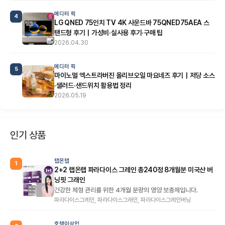
에디터 픽
4
LG QNED 75인치 TV 4K 사운드바 75QNED75AEA 스
탠드형 후기｜가성비·실사용 후기·구매 팁
2026.04.30
에디터 픽
5
마이노멀 엑스트라버진 올리브오일 마요네즈 후기｜저당 소스
·샐러드·샌드위치 활용법 정리
2026.05.19
인기 상품
랩온랩
1
2+2 랩온랩 파라다이스 그레인 총240정 8개월분 미국산 버
닝핏 그래인
건강한 체형 관리를 위한 4개월 분량의 영양 보충제입니다.
파라다이스그레인, 파라다이스그래인, 파라다이스그레인버닝
호랭이상인