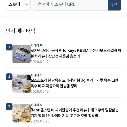
검색
인기 에디터픽
에디터 픽
1
로지텍코리아 공식 Alto Keys K98M 무선 키보드 라일락 마
블축 리뷰｜장단점 사용감 총정리
2026.04.17
에디터 픽
2
모스스토리 분말육수 오리지널 140g 후기｜가루 육수·코인
육수 비교·국물요리 만능템 정리
2026.05.19
에디터 픽
3
Bear 올스텐 미니 계란찜기 추천 리뷰｜에그 쿠커 달걀삶는
기계 장점·1단 타이머 기능·고구마 호빵 활용법
2026.03.25