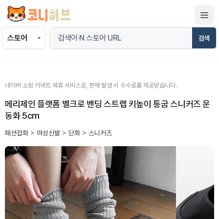
컨
텐
츠
검색
로
건
너
뛰
네이버 쇼핑 커넥트 제휴 서비스로, 판매 발생 시 수수료를 제공받습니다.
기
메리제인 플랫폼 벨크로 밴딩 스트랩 키높이 통굽 스니커즈 운
동화 5cm
패션잡화
>
여성신발
>
단화
>
스니커즈