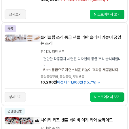
상세보기
N 스토어에서 보기
통굽
플리플랍 쪼리 통굽 샌들 라탄 슬리퍼 키높이 굽있
는 조리
판매처: 패턴무드
- 편안한 착용감과 세련된 디자인의 통굽 쪼리 슬리퍼입니
다.
- 5cm 통굽으로 자연스러운 키높이 효과를 제공합니다.
플립플랍쪼리, 플립플랍, 쪼리샌들
10,200원
이전 대비
1,900원 (15.7%) ↓
상세보기
N 스토어에서 보기
편안한신발
나이키 키즈 샌들 베이비 아기 카와 슬라이드
판매처: 슈커밍