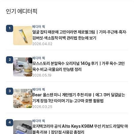
인기 에디터픽
에디터 픽
1
얼굴 잡티 때문에 고민이라면 제로멜크림｜기미·주근깨·흑자·
검버섯·색소침착 미백 관리법 한눈에 보기
2026.04.02
에디터 픽
2
모스스토리 분말육수 오리지널 140g 후기｜가루 육수·코인
육수 비교·국물요리 만능템 정리
2026.05.19
에디터 픽
3
Bear 올스텐 미니 계란찜기 추천 리뷰｜에그 쿠커 달걀삶는
기계 장점·1단 타이머 기능·고구마 호빵 활용법
2026.03.25
에디터 픽
4
로지텍코리아 공식 Alto Keys K98M 무선 키보드 라일락 마
블축 리뷰｜장단점 사용감 총정리