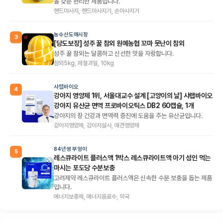
을 갖춘 편리한 제품입니다.
핸드마사지, 핸드마사지기, 손마사지기
농수산도매시장
3
[당도보장] 성주 꿀 참외 원예농협 꼬마 못난이 참외
성주 꿀 참외는 달콤하고 신선한 맛을 자랑합니다.
참외5kg, 제철과일, 10kg
샤랩바이오
4
강아지 영양제 1위, 서울대교수 설계 [고양이의 날] 샤랩바이오
강아지 유산균 면역 프로바이오틱스 DB2 60캡슐, 1개
강아지의 장 건강과 면역력 증진에 도움을 주는 유산균입니다.
강아지영양제, 강아지설사, 애견영양제
84년생 부엉이
5
레스큐라이트 플러스액 1박스 레스큐라이트액 아기 성인 먹는
마시는 포도당 수분보충
고려제약 레스큐라이트 플러스액은 신속한 수분 보충을 돕는 제품
입니다.
에너지보충제, 에너지음료수, 약국