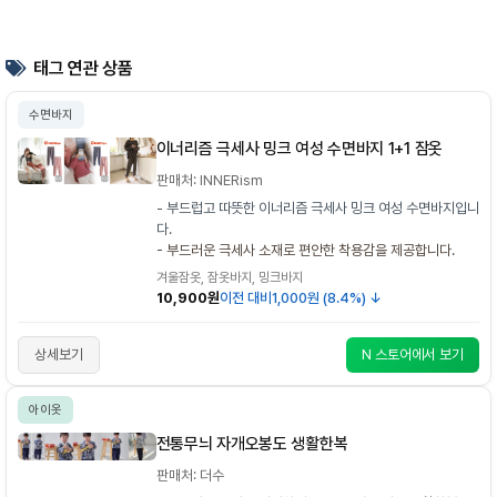
태그 연관 상품
수면바지
이너리즘 극세사 밍크 여성 수면바지 1+1 잠옷
판매처: INNERism
- 부드럽고 따뜻한 이너리즘 극세사 밍크 여성 수면바지입니
다.
- 부드러운 극세사 소재로 편안한 착용감을 제공합니다.
겨울잠옷, 잠옷바지, 밍크바지
10,900원
이전 대비
1,000원 (8.4%) ↓
상세보기
N 스토어에서 보기
아이옷
전통무늬 자개오봉도 생활한복
판매처: 더수