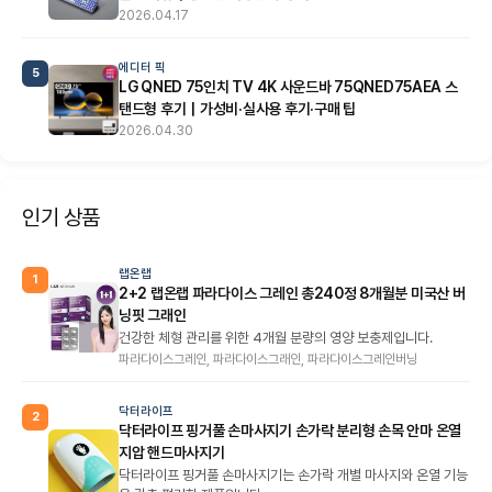
2026.04.17
에디터 픽
5
LG QNED 75인치 TV 4K 사운드바 75QNED75AEA 스
탠드형 후기｜가성비·실사용 후기·구매 팁
2026.04.30
인기 상품
랩온랩
1
2+2 랩온랩 파라다이스 그레인 총240정 8개월분 미국산 버
닝핏 그래인
건강한 체형 관리를 위한 4개월 분량의 영양 보충제입니다.
파라다이스그레인, 파라다이스그래인, 파라다이스그레인버닝
닥터라이프
2
닥터라이프 핑거풀 손마사지기 손가락 분리형 손목 안마 온열
지압 핸드마사지기
닥터라이프 핑거풀 손마사지기는 손가락 개별 마사지와 온열 기능