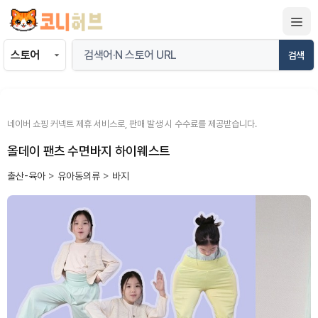
컨
텐
츠
검색
로
건
너
뛰
네이버 쇼핑 커넥트 제휴 서비스로, 판매 발생 시 수수료를 제공받습니다.
기
올데이 팬츠 수면바지 하이웨스트
출산-육아
>
유아동의류
>
바지