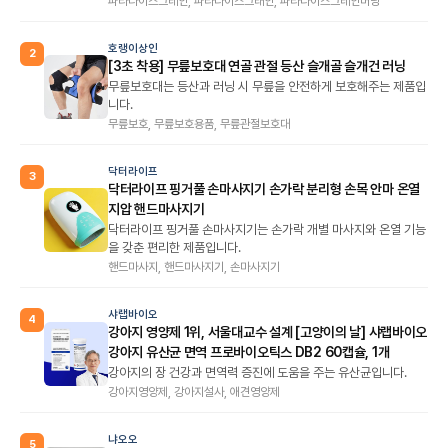
파라다이스그레인, 파라다이스그래인, 파라다이스그레인버닝
호랭이상인
2
[3초 착용] 무릎보호대 연골 관절 등산 슬개골 슬개건 러닝
무릎보호대는 등산과 러닝 시 무릎을 안전하게 보호해주는 제품입
니다.
무릎보호, 무릎보호용품, 무릎관절보호대
닥터라이프
3
닥터라이프 핑거풀 손마사지기 손가락 분리형 손목 안마 온열
지압 핸드마사지기
닥터라이프 핑거풀 손마사지기는 손가락 개별 마사지와 온열 기능
을 갖춘 편리한 제품입니다.
핸드마사지, 핸드마사지기, 손마사지기
샤랩바이오
4
강아지 영양제 1위, 서울대교수 설계 [고양이의 날] 샤랩바이오
강아지 유산균 면역 프로바이오틱스 DB2 60캡슐, 1개
강아지의 장 건강과 면역력 증진에 도움을 주는 유산균입니다.
강아지영양제, 강아지설사, 애견영양제
냐오오
5