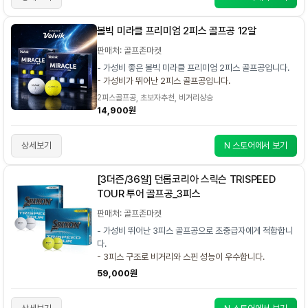
볼빅 미라클 프리미엄 2피스 골프공 12알
판매처: 골프존마켓
- 가성비 좋은 볼빅 미라클 프리미엄 2피스 골프공입니다.
- 가성비가 뛰어난 2피스 골프공입니다.
2피스골프공, 초보자추천, 비거리상승
14,900원
상세보기
N 스토어에서 보기
[3더즌/36알] 던롭코리아 스릭슨 TRISPEED
TOUR 투어 골프공_3피스
판매처: 골프존마켓
- 가성비 뛰어난 3피스 골프공으로 초중급자에게 적합합니
다.
- 3피스 구조로 비거리와 스핀 성능이 우수합니다.
59,000원