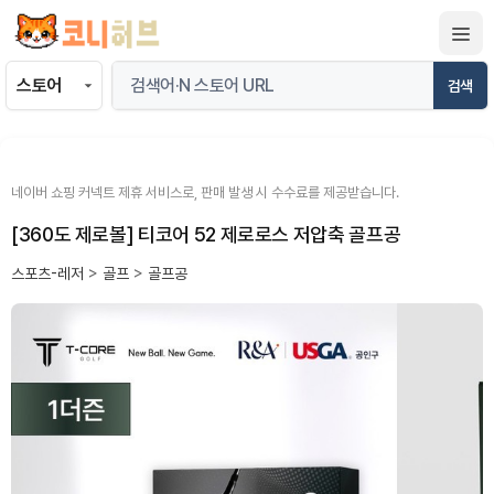
컨
텐
츠
검색
로
건
너
뛰
네이버 쇼핑 커넥트 제휴 서비스로, 판매 발생 시 수수료를 제공받습니다.
기
[360도 제로볼] 티코어 52 제로로스 저압축 골프공
스포츠-레저
>
골프
>
골프공