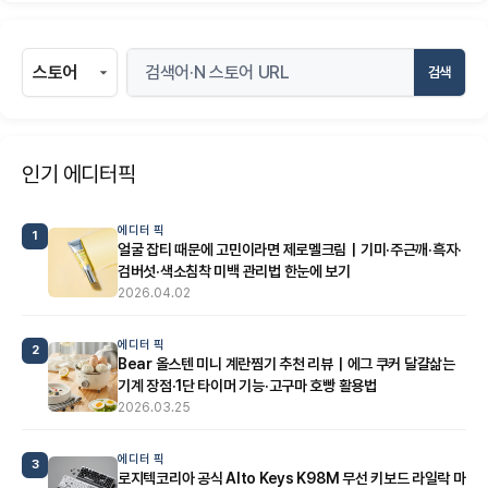
검색
인기 에디터픽
에디터 픽
1
얼굴 잡티 때문에 고민이라면 제로멜크림｜기미·주근깨·흑자·
검버섯·색소침착 미백 관리법 한눈에 보기
2026.04.02
에디터 픽
2
Bear 올스텐 미니 계란찜기 추천 리뷰｜에그 쿠커 달걀삶는
기계 장점·1단 타이머 기능·고구마 호빵 활용법
2026.03.25
에디터 픽
3
로지텍코리아 공식 Alto Keys K98M 무선 키보드 라일락 마