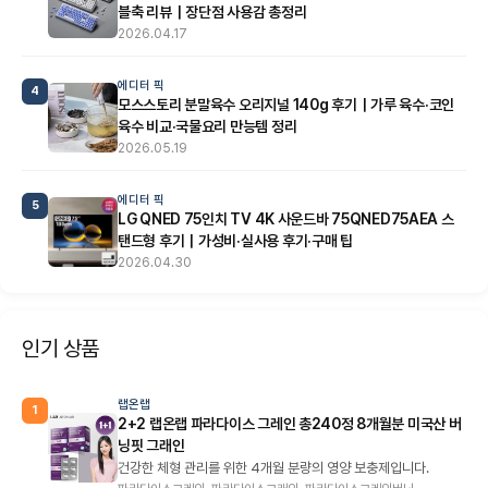
블축 리뷰｜장단점 사용감 총정리
2026.04.17
에디터 픽
4
모스스토리 분말육수 오리지널 140g 후기｜가루 육수·코인
육수 비교·국물요리 만능템 정리
2026.05.19
에디터 픽
5
LG QNED 75인치 TV 4K 사운드바 75QNED75AEA 스
탠드형 후기｜가성비·실사용 후기·구매 팁
2026.04.30
인기 상품
랩온랩
1
2+2 랩온랩 파라다이스 그레인 총240정 8개월분 미국산 버
닝핏 그래인
건강한 체형 관리를 위한 4개월 분량의 영양 보충제입니다.