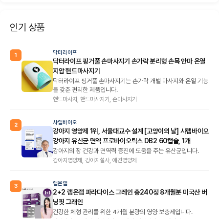
인기 상품
닥터라이프
1
닥터라이프 핑거풀 손마사지기 손가락 분리형 손목 안마 온열
지압 핸드마사지기
닥터라이프 핑거풀 손마사지기는 손가락 개별 마사지와 온열 기능
을 갖춘 편리한 제품입니다.
핸드마사지, 핸드마사지기, 손마사지기
샤랩바이오
2
강아지 영양제 1위, 서울대교수 설계 [고양이의 날] 샤랩바이오
강아지 유산균 면역 프로바이오틱스 DB2 60캡슐, 1개
강아지의 장 건강과 면역력 증진에 도움을 주는 유산균입니다.
강아지영양제, 강아지설사, 애견영양제
랩온랩
3
2+2 랩온랩 파라다이스 그레인 총240정 8개월분 미국산 버
닝핏 그래인
건강한 체형 관리를 위한 4개월 분량의 영양 보충제입니다.