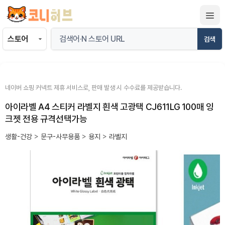
컨
텐
츠
검색
로
건
너
뛰
네이버 쇼핑 커넥트 제휴 서비스로, 판매 발생 시 수수료를 제공받습니다.
기
아이라벨 A4 스티커 라벨지 흰색 고광택 CJ611LG 100매 잉
크젯 전용 규격선택가능
생활-건강
>
문구-사무용품
>
용지
>
라벨지