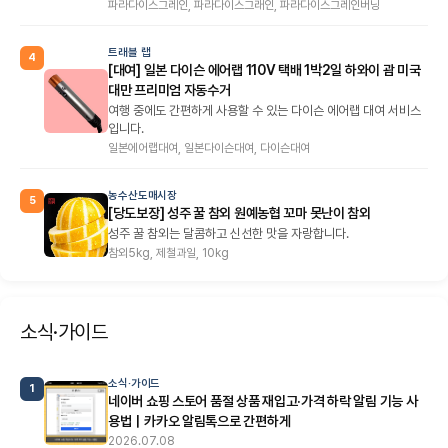
파라다이스그레인, 파라다이스그래인, 파라다이스그레인버닝
트래블 랩
4
[대여] 일본 다이슨 에어랩 110V 택배 1박2일 하와이 괌 미국
대만 프리미엄 자동수거
여행 중에도 간편하게 사용할 수 있는 다이슨 에어랩 대여 서비스
입니다.
일본에어랩대여, 일본다이슨대여, 다이슨대여
농수산도매시장
5
[당도보장] 성주 꿀 참외 원예농협 꼬마 못난이 참외
성주 꿀 참외는 달콤하고 신선한 맛을 자랑합니다.
참외5kg, 제철과일, 10kg
소식·가이드
소식·가이드
1
네이버 쇼핑 스토어 품절 상품 재입고·가격 하락 알림 기능 사
용법｜카카오 알림톡으로 간편하게
2026.07.08