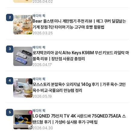
2026.04.02
에디터 픽
2
Bear 올스텐 미니 계란찜기 추천 리뷰｜에그 쿠커 달걀삶는
기계 장점·1단 타이머 기능·고구마 호빵 활용법
2026.03.25
에디터 픽
3
로지텍코리아 공식 Alto Keys K98M 무선 키보드 라일락 마
블축 리뷰｜장단점 사용감 총정리
2026.04.17
에디터 픽
4
모스스토리 분말육수 오리지널 140g 후기｜가루 육수·코인
육수 비교·국물요리 만능템 정리
2026.05.19
에디터 픽
5
LG QNED 75인치 TV 4K 사운드바 75QNED75AEA 스
탠드형 후기｜가성비·실사용 후기·구매 팁
2026.04.30