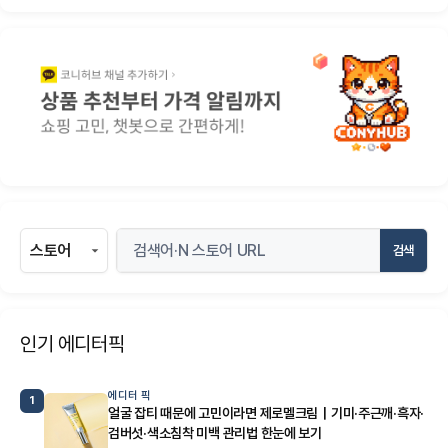
검색
인기 에디터픽
에디터 픽
1
얼굴 잡티 때문에 고민이라면 제로멜크림｜기미·주근깨·흑자·
검버섯·색소침착 미백 관리법 한눈에 보기