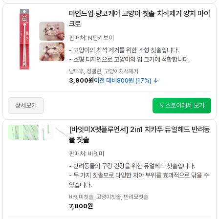
마인드업 냥코케어 고양이 칫솔 치석제거 양치 마이
크로
판매처: N펀키보이
- 고양이의 치석 제거를 위한 소형 칫솔입니다.
- 소형 디자인으로 고양이의 입 크기에 적합합니다.
냥덕후, 청결한, 고양이치석제거
3,900원
이전 대비
800원 (17%) ↓
상세보기
N 스토어에서 보기
[바잇미X펫플루언서] 2in1 치카푸 듀얼헤드 반려동
물 칫솔
판매처: 바잇미
- 반려동물의 구강 건강을 위한 듀얼헤드 칫솔입니다.
- 두 가지 칫솔모로 다양한 치아 부위를 효과적으로 닦을 수
있습니다.
바잇미칫솔, 고양이칫솔, 반려묘칫솔
7,800원