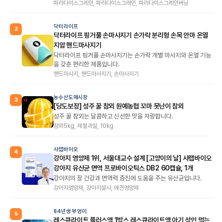
파라다이스그레인, 파라다이스그래인, 파라다이스그레인버닝
닥터라이프
2
닥터라이프 핑거풀 손마사지기 손가락 분리형 손목 안마 온열
지압 핸드마사지기
닥터라이프 핑거풀 손마사지기는 손가락 개별 마사지와 온열 기능
을 갖춘 편리한 제품입니다.
핸드마사지, 핸드마사지기, 손마사지기
농수산도매시장
3
[당도보장] 성주 꿀 참외 원예농협 꼬마 못난이 참외
성주 꿀 참외는 달콤하고 신선한 맛을 자랑합니다.
참외5kg, 제철과일, 10kg
샤랩바이오
4
강아지 영양제 1위, 서울대교수 설계 [고양이의 날] 샤랩바이오
강아지 유산균 면역 프로바이오틱스 DB2 60캡슐, 1개
강아지의 장 건강과 면역력 증진에 도움을 주는 유산균입니다.
강아지영양제, 강아지설사, 애견영양제
84년생 부엉이
5
레스큐라이트 플러스액 1박스 레스큐라이트액 아기 성인 먹는