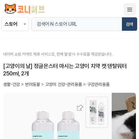
컨
텐
츠
검색
로
건
너
뛰
네이버 쇼핑 커넥트 제휴 서비스로, 판매 발생 시 수수료를 제공받습니다.
기
[고양이의 날] 정글몬스터 마시는 고양이 치약 캣 덴탈워터
250ml, 2개
생활-건강
>
반려동물
>
고양이 건강-관리용품
>
구강관리용품