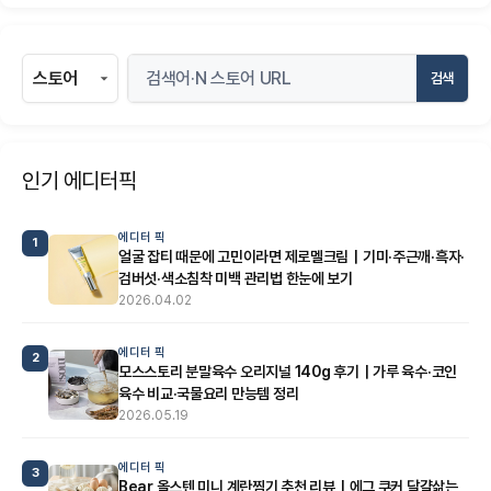
검색
인기 에디터픽
에디터 픽
1
얼굴 잡티 때문에 고민이라면 제로멜크림｜기미·주근깨·흑자·
검버섯·색소침착 미백 관리법 한눈에 보기
2026.04.02
에디터 픽
2
모스스토리 분말육수 오리지널 140g 후기｜가루 육수·코인
육수 비교·국물요리 만능템 정리
2026.05.19
에디터 픽
3
Bear 올스텐 미니 계란찜기 추천 리뷰｜에그 쿠커 달걀삶는