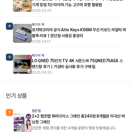
기계 장점·1단 타이머 기능·고구마 호빵 활용법
2026.03.25
에디터 픽
4
로지텍코리아 공식 Alto Keys K98M 무선 키보드 라일락 마
블축 리뷰｜장단점 사용감 총정리
2026.04.17
에디터 픽
5
LG QNED 75인치 TV 4K 사운드바 75QNED75AEA 스
탠드형 후기｜가성비·실사용 후기·구매 팁
2026.04.30
인기 상품
랩온랩
1
2+2 랩온랩 파라다이스 그레인 총240정 8개월분 미국산 버
닝핏 그래인
건강한 체형 관리를 위한 4개월 분량의 영양 보충제입니다.