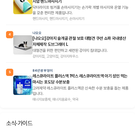
지압 핸드마사지기
닥터라이프 핑거풀 손마사지기는 손가락 개별 마사지와 온열 기능
을 갖춘 편리한 제품입니다.
핸드마사지, 핸드마사지기, 손마사지기
냐오오
4
[냐오오]강아지 슬개골 관절 보호 대형견 쿠션 쇼파 국내생산
자체제작 도브그레이 L
대형견을 위한 편안하고 세련된 강아지 침대입니다.
강아지집, 고양이집, 강아지하우스
84년생 부엉이
5
레스큐라이트 플러스액 1박스 레스큐라이트액 아기 성인 먹는
마시는 포도당 수분보충
고려제약 레스큐라이트 플러스액은 신속한 수분 보충을 돕는 제품
입니다.
에너지보충제, 에너지음료수, 약국
소식·가이드