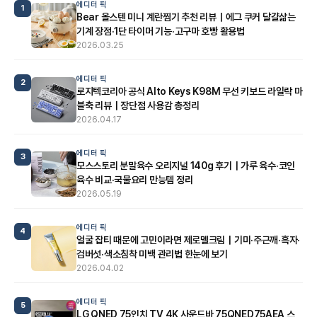
에디터 픽
1
Bear 올스텐 미니 계란찜기 추천 리뷰｜에그 쿠커 달걀삶는
기계 장점·1단 타이머 기능·고구마 호빵 활용법
2026.03.25
에디터 픽
2
로지텍코리아 공식 Alto Keys K98M 무선 키보드 라일락 마
블축 리뷰｜장단점 사용감 총정리
2026.04.17
에디터 픽
3
모스스토리 분말육수 오리지널 140g 후기｜가루 육수·코인
육수 비교·국물요리 만능템 정리
2026.05.19
에디터 픽
4
얼굴 잡티 때문에 고민이라면 제로멜크림｜기미·주근깨·흑자·
검버섯·색소침착 미백 관리법 한눈에 보기
2026.04.02
에디터 픽
5
LG QNED 75인치 TV 4K 사운드바 75QNED75AEA 스