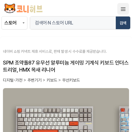
컨
텐
츠
검색
로
건
너
뛰
네이버 쇼핑 커넥트 제휴 서비스로, 판매 발생 시 수수료를 제공받습니다.
기
SPM 조약돌87 유무선 알루미늄 게이밍 기계식 키보드 인더스
트리얼, HMX 목새 리니어
디지털-가전
>
주변기기
>
키보드
>
무선키보드