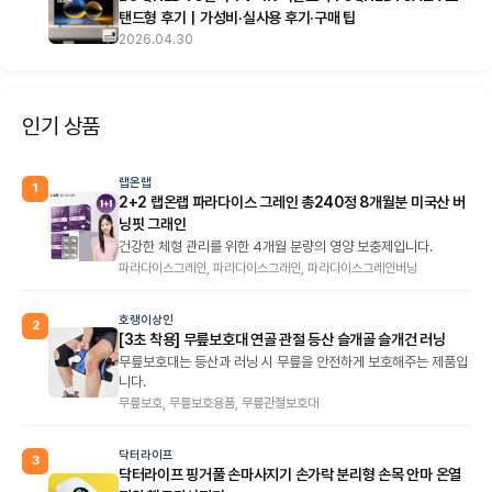
탠드형 후기｜가성비·실사용 후기·구매 팁
2026.04.30
인기 상품
랩온랩
1
2+2 랩온랩 파라다이스 그레인 총240정 8개월분 미국산 버
닝핏 그래인
건강한 체형 관리를 위한 4개월 분량의 영양 보충제입니다.
파라다이스그레인, 파라다이스그래인, 파라다이스그레인버닝
호랭이상인
2
[3초 착용] 무릎보호대 연골 관절 등산 슬개골 슬개건 러닝
무릎보호대는 등산과 러닝 시 무릎을 안전하게 보호해주는 제품입
니다.
무릎보호, 무릎보호용품, 무릎관절보호대
닥터라이프
3
닥터라이프 핑거풀 손마사지기 손가락 분리형 손목 안마 온열