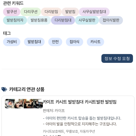
관련 키워드
발쿠션
다리쿠션
다리받침
발받침
사무실발받침대
발받침의자
발받침용품
다리받침대
사무실발판
접이식발판
태그
가성비
발받침대
안전
접이식
카시트
정보 수정 요청
카테고리 연관 상품
카이프 카시트 발받침대 카시트발판 발받침
판매처: 카이프
- 아이의 편안한 카시트 탑승을 돕는 발받침대입니다.
- 아이의 발을 안정적으로 지지해주는 구조입니다.
카시트보호매트, 무릎보호, 자동차쿠션