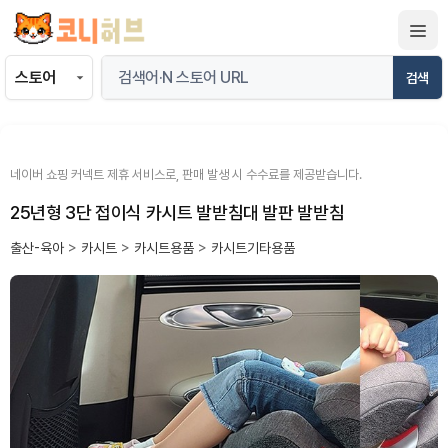
컨
텐
츠
검색
로
건
너
뛰
네이버 쇼핑 커넥트 제휴 서비스로, 판매 발생 시 수수료를 제공받습니다.
기
25년형 3단 접이식 카시트 발받침대 발판 발받침
출산-육아
>
카시트
>
카시트용품
>
카시트기타용품