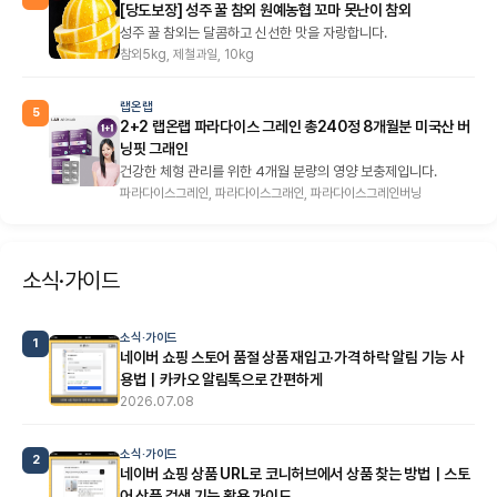
[당도보장] 성주 꿀 참외 원예농협 꼬마 못난이 참외
성주 꿀 참외는 달콤하고 신선한 맛을 자랑합니다.
참외5kg, 제철과일, 10kg
랩온랩
5
2+2 랩온랩 파라다이스 그레인 총240정 8개월분 미국산 버
닝핏 그래인
건강한 체형 관리를 위한 4개월 분량의 영양 보충제입니다.
파라다이스그레인, 파라다이스그래인, 파라다이스그레인버닝
소식·가이드
소식·가이드
1
네이버 쇼핑 스토어 품절 상품 재입고·가격 하락 알림 기능 사
용법｜카카오 알림톡으로 간편하게
2026.07.08
소식·가이드
2
네이버 쇼핑 상품 URL로 코니허브에서 상품 찾는 방법｜스토
어 상품 검색 기능 활용 가이드