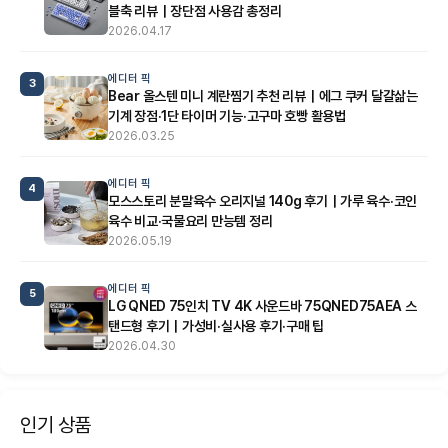
블축 리뷰｜장단점 사용감 총정리
2026.04.17
에디터 픽
3
Bear 올스텐 미니 계란찜기 추천 리뷰｜에그 쿠커 달걀삶는
기계 장점·1단 타이머 기능·고구마 호빵 활용법
2026.03.25
에디터 픽
4
모스스토리 분말육수 오리지널 140g 후기｜가루 육수·코인
육수 비교·국물요리 만능템 정리
2026.05.19
에디터 픽
5
LG QNED 75인치 TV 4K 사운드바 75QNED75AEA 스
탠드형 후기｜가성비·실사용 후기·구매 팁
2026.04.30
인기 상품