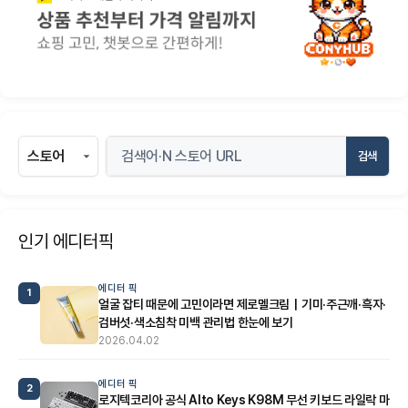
검색
인기 에디터픽
에디터 픽
1
얼굴 잡티 때문에 고민이라면 제로멜크림｜기미·주근깨·흑자·
검버섯·색소침착 미백 관리법 한눈에 보기
2026.04.02
에디터 픽
2
로지텍코리아 공식 Alto Keys K98M 무선 키보드 라일락 마