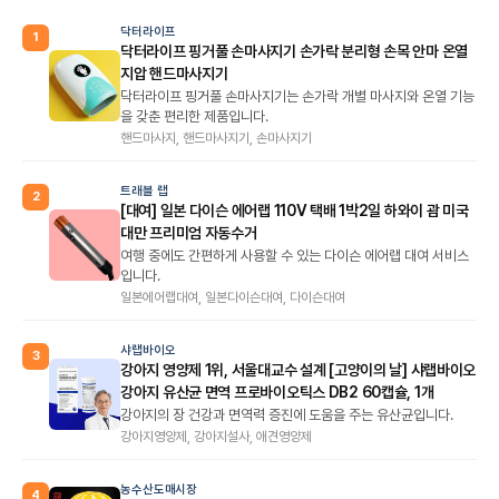
닥터라이프
1
닥터라이프 핑거풀 손마사지기 손가락 분리형 손목 안마 온열
지압 핸드마사지기
닥터라이프 핑거풀 손마사지기는 손가락 개별 마사지와 온열 기능
을 갖춘 편리한 제품입니다.
핸드마사지, 핸드마사지기, 손마사지기
트래블 랩
2
[대여] 일본 다이슨 에어랩 110V 택배 1박2일 하와이 괌 미국
대만 프리미엄 자동수거
여행 중에도 간편하게 사용할 수 있는 다이슨 에어랩 대여 서비스
입니다.
일본에어랩대여, 일본다이슨대여, 다이슨대여
샤랩바이오
3
강아지 영양제 1위, 서울대교수 설계 [고양이의 날] 샤랩바이오
강아지 유산균 면역 프로바이오틱스 DB2 60캡슐, 1개
강아지의 장 건강과 면역력 증진에 도움을 주는 유산균입니다.
강아지영양제, 강아지설사, 애견영양제
농수산도매시장
4