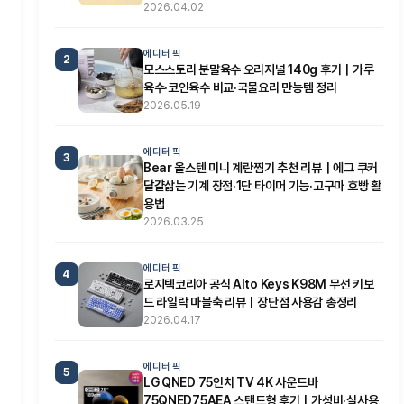
2026.04.02
에디터 픽
2
모스스토리 분말육수 오리지널 140g 후기｜가루
육수·코인육수 비교·국물요리 만능템 정리
2026.05.19
에디터 픽
3
Bear 올스텐 미니 계란찜기 추천 리뷰｜에그 쿠커
달걀삶는 기계 장점·1단 타이머 기능·고구마 호빵 활
용법
2026.03.25
에디터 픽
4
로지텍코리아 공식 Alto Keys K98M 무선 키보
드 라일락 마블축 리뷰｜장단점 사용감 총정리
2026.04.17
에디터 픽
5
LG QNED 75인치 TV 4K 사운드바
75QNED75AEA 스탠드형 후기｜가성비·실사용