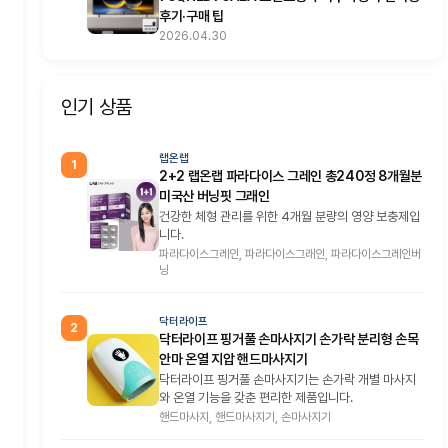
후기·구매 팁
2026.04.30
인기 상품
랩온랩
1
2+2 랩온랩 파라다이스 그레인 총240정 8개월분
미국산 버닝핏 그래인
건강한 체형 관리를 위한 4개월 분량의 영양 보충제입
니다.
파라다이스그레인, 파라다이스그래인, 파라다이스그레인버
닝
닥터라이프
2
닥터라이프 핑거풀 손마사지기 손가락 분리형 손목
안마 온열 지압 핸드마사지기
닥터라이프 핑거풀 손마사지기는 손가락 개별 마사지
와 온열 기능을 갖춘 편리한 제품입니다.
핸드마사지, 핸드마사지기, 손마사지기