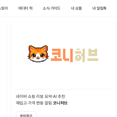
스토어
에디터 픽
소식·가이드
내 상품
내 알림톡
네이버 쇼핑 리뷰 요약·AI 추천
재입고·가격 변동 알림
코니허브
문의하기