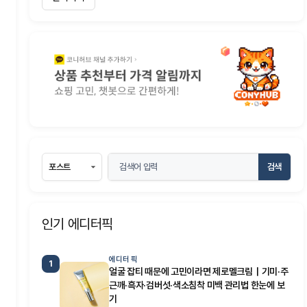
검색
인기 에디터픽
에디터 픽
1
얼굴 잡티 때문에 고민이라면 제로멜크림｜기미·주
근깨·흑자·검버섯·색소침착 미백 관리법 한눈에 보
기