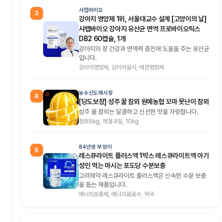
샤랩바이오
3
강아지 영양제 1위, 서울대교수 설계 [고양이의 날]
샤랩바이오 강아지 유산균 면역 프로바이오틱스
DB2 60캡슐, 1개
강아지의 장 건강과 면역력 증진에 도움을 주는 유산균
입니다.
강아지영양제, 강아지설사, 애견영양제
농수산도매시장
4
[당도보장] 성주 꿀 참외 원예농협 꼬마 못난이 참외
성주 꿀 참외는 달콤하고 신선한 맛을 자랑합니다.
참외5kg, 제철과일, 10kg
84년생 부엉이
5
레스큐라이트 플러스액 1박스 레스큐라이트액 아기
성인 먹는 마시는 포도당 수분보충
고려제약 레스큐라이트 플러스액은 신속한 수분 보충
을 돕는 제품입니다.
에너지보충제, 에너지음료수, 약국